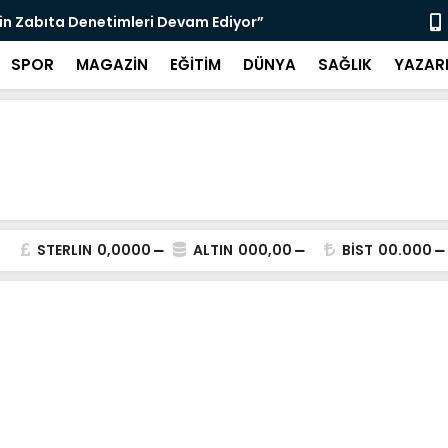
nı Bugün Önleyebiliriz" Çağrısı
Selahattin
SPOR
MAGAZİN
EĞİTİM
DÜNYA
SAĞLIK
YAZAR
STERLIN
0,0000
ALTIN
000,00
BİST
00.000