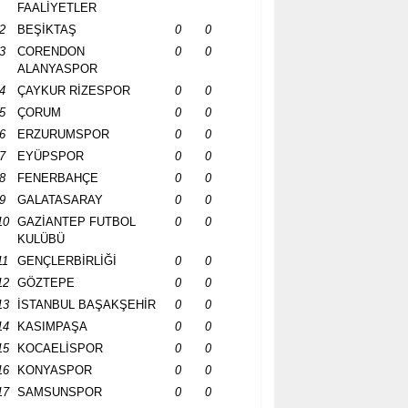
FAALİYETLER
2
BEŞİKTAŞ
0
0
3
CORENDON
0
0
ALANYASPOR
4
ÇAYKUR RİZESPOR
0
0
5
ÇORUM
0
0
6
ERZURUMSPOR
0
0
7
EYÜPSPOR
0
0
8
FENERBAHÇE
0
0
9
GALATASARAY
0
0
10
GAZİANTEP FUTBOL
0
0
KULÜBÜ
11
GENÇLERBİRLİĞİ
0
0
12
GÖZTEPE
0
0
13
İSTANBUL BAŞAKŞEHİR
0
0
14
KASIMPAŞA
0
0
15
KOCAELİSPOR
0
0
16
KONYASPOR
0
0
17
SAMSUNSPOR
0
0