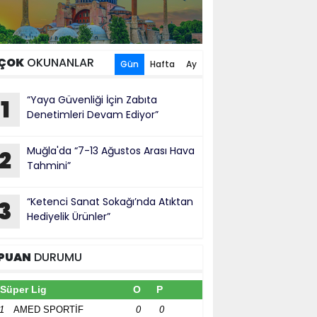
ÇOK
OKUNANLAR
Gün
Hafta
Ay
“Yaya Güvenliği İçin Zabıta
1
Denetimleri Devam Ediyor”
Muğla'da “7-13 Ağustos Arası Hava
2
Tahmini”
“Ketenci Sanat Sokağı’nda Atıktan
3
Hediyelik Ürünler”
PUAN
DURUMU
Süper Lig
O
P
1
AMED SPORTİF
0
0