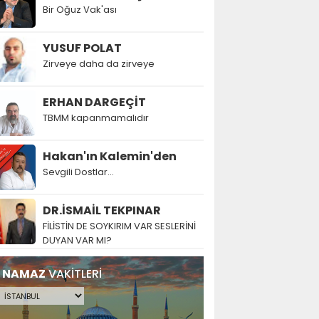
Bir Oğuz Vak'ası
YUSUF POLAT
Zirveye daha da zirveye
ERHAN DARGEÇİT
TBMM kapanmamalıdır
Hakan'ın Kalemin'den
Sevgili Dostlar...
DR.İSMAİL TEKPINAR
FİLİSTİN DE SOYKIRIM VAR SESLERİNİ
DUYAN VAR MI?
NAMAZ
VAKİTLERİ