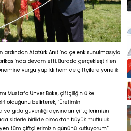
nın ardından Atatürk Anıtı’na çelenk sunulmasıyla
ikası’nda devam etti. Burada gerçekleştirilen
önemine vurgu yapıldı hem de çiftçilere yönelik
ı Mustafa Ünver Böke, çiftçiliğin ülke
ri olduğunu belirterek, “Üretimin
ma ve gıda güvenliği açısından çiftçilerimizin
a sizlerle birlikte olmaktan büyük mutluluk
yen tüm çiftçilerimizin gününü kutluyorum”