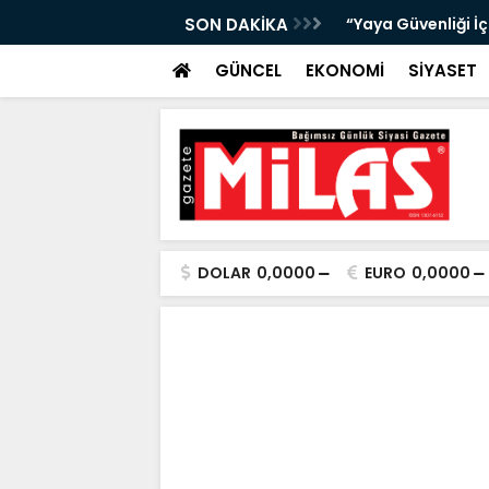
bıta Denetimleri Devam Ediyor”
SON DAKİKA
"Bir Sonraki Yangı
GÜNCEL
EKONOMİ
SİYASET
DOLAR
0,0000
EURO
0,0000