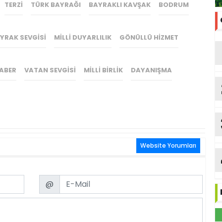
TERZI
TÜRK BAYRAĞI
BAYRAKLI KAVŞAK
BODRUM
YRAK SEVGISI
MILLI DUYARLILIK
GÖNÜLLÜ HIZMET
ABER
VATAN SEVGISI
MILLI BIRLIK
DAYANIŞMA
Website Yorumları
Email
@