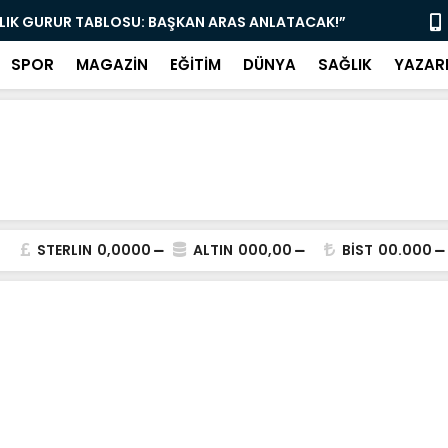
LLIK GURUR TABLOSU: BAŞKAN ARAS ANLATACAK!”
“BODRUM’DA 
SPOR
MAGAZİN
EĞİTİM
DÜNYA
SAĞLIK
YAZAR
STERLIN
0,0000
ALTIN
000,00
BİST
00.000