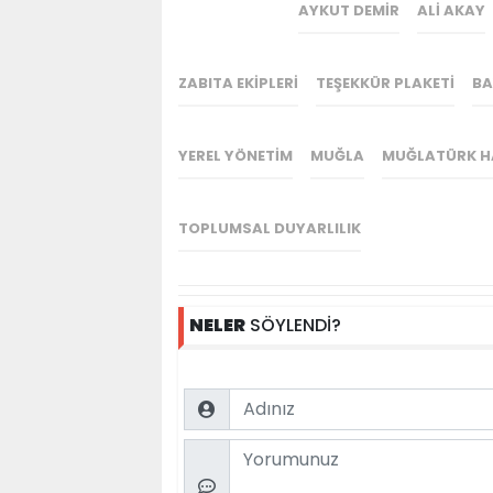
AYKUT DEMIR
ALI AKAY
ZABITA EKIPLERI
TEŞEKKÜR PLAKETI
BA
YEREL YÖNETIM
MUĞLA
MUĞLATÜRK H
TOPLUMSAL DUYARLILIK
NELER
SÖYLENDİ?
Name
Comment