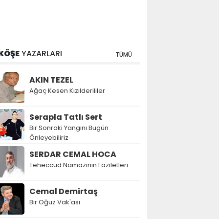
KÖŞE
YAZARLARI
TÜMÜ
AKIN TEZEL
Ağaç Kesen Kızılderililer
Serapla Tatlı Sert
Bir Sonraki Yangını Bugün
Önleyebiliriz
SERDAR CEMAL HOCA
Teheccüd Namazının Faziletleri
Cemal Demirtaş
Bir Oğuz Vak'ası