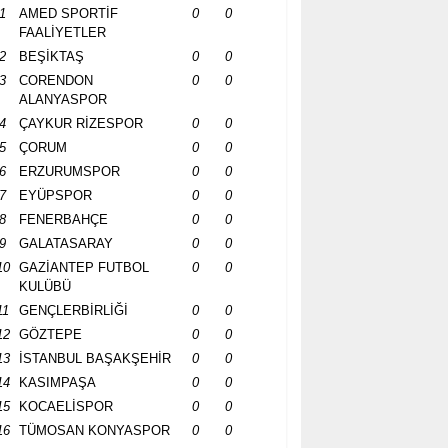
1
AMED SPORTİF
0
0
FAALİYETLER
2
BEŞİKTAŞ
0
0
3
CORENDON
0
0
ALANYASPOR
4
ÇAYKUR RİZESPOR
0
0
5
ÇORUM
0
0
6
ERZURUMSPOR
0
0
7
EYÜPSPOR
0
0
8
FENERBAHÇE
0
0
9
GALATASARAY
0
0
10
GAZİANTEP FUTBOL
0
0
KULÜBÜ
11
GENÇLERBİRLİĞİ
0
0
12
GÖZTEPE
0
0
13
İSTANBUL BAŞAKŞEHİR
0
0
14
KASIMPAŞA
0
0
15
KOCAELİSPOR
0
0
16
TÜMOSAN KONYASPOR
0
0