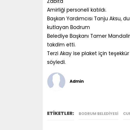
Zabıta
Amirliği personeli katıldı.
Başkan Yardımcısı Tanju Aksu, duya
kutlayan Bodrum
Belediye Başkanı Tamer Mandalinci
takdim etti.
Terzi Akay ise plaket için teşekk
söyledi.
Admin
ETİKETLER:
BODRUM BELEDIYESI
CU