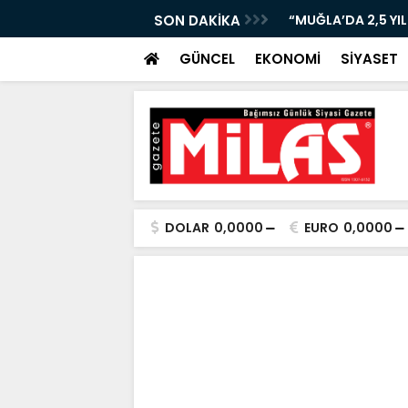
 BÜYÜKŞEHİR’DEN GÖVDE GÖSTERİSİ!”
SON DAKİKA
“MUĞLA’DA 2,5 YI
GÜNCEL
EKONOMİ
SİYASET
DOLAR
0,0000
EURO
0,0000