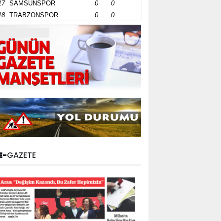
17
SAMSUNSPOR
0
0
18
TRABZONSPOR
0
0
E-
GAZETE