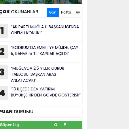
ÇOK
OKUNANLAR
Gün
Hafta
Ay
“AK PARTİ MUĞLA İL BAŞKANLIĞI’NDA
1
ÖNEMLİ KONUK!”
“BODRUM’DA EMEKLİYE MÜJDE: ÇAY
2
5, KAHVE 15 TL! KAPILAR AÇILDI”
“MUĞLA’DA 2,5 YILLIK GURUR
3
TABLOSU: BAŞKAN ARAS
ANLATACAK!”
“13 İLÇEDE DEV YATIRIM:
4
BÜYÜKŞEHİR’DEN GÖVDE GÖSTERİSİ!”
PUAN
DURUMU
Süper Lig
O
P