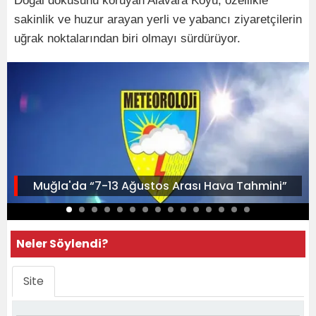
Doğal dokusunu koruyan Alavara Koyu, özellikle
sakinlik ve huzur arayan yerli ve yabancı ziyaretçilerin
uğrak noktalarından biri olmayı sürdürüyor.
Muğla'da “7-13 Ağustos Arası Hava Tahmini”
Neler Söylendi?
Site