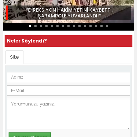
“DİREKSİYON HAKİMİYETİNİ KAYBETTİ,
ŞARAMPOLE YUVARLANDI!”
Neler Söylendi?
Site