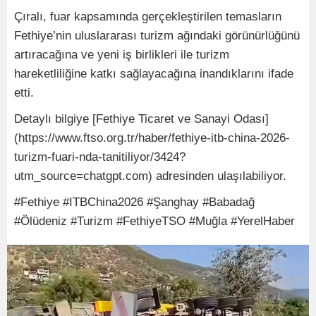
Çıralı, fuar kapsamında gerçekleştirilen temasların
Fethiye’nin uluslararası turizm ağındaki görünürlüğünü
artıracağına ve yeni iş birlikleri ile turizm
hareketliliğine katkı sağlayacağına inandıklarını ifade
etti.
Detaylı bilgiye [Fethiye Ticaret ve Sanayi Odası]
(https://www.ftso.org.tr/haber/fethiye-itb-china-2026-
turizm-fuari-nda-tanitiliyor/3424?
utm_source=chatgpt.com) adresinden ulaşılabiliyor.
#Fethiye #ITBChina2026 #Şanghay #Babadağ
#Ölüdeniz #Turizm #FethiyeTSO #Muğla #YerelHaber