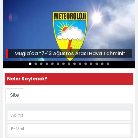
Muğla'da “7-13 Ağustos Arası Hava Tahmini”
Neler Söylendi?
Site