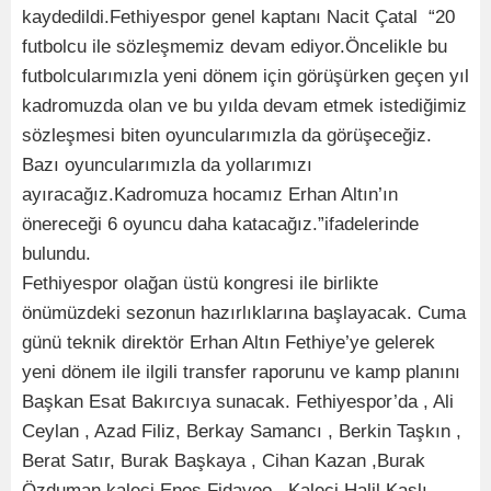
kaydedildi.Fethiyespor genel kaptanı Nacit Çatal “20
futbolcu ile sözleşmemiz devam ediyor.Öncelikle bu
futbolcularımızla yeni dönem için görüşürken geçen yıl
kadromuzda olan ve bu yılda devam etmek istediğimiz
sözleşmesi biten oyuncularımızla da görüşeceğiz.
Bazı oyuncularımızla da yollarımızı
ayıracağız.Kadromuza hocamız Erhan Altın’ın
önereceği 6 oyuncu daha katacağız.”ifadelerinde
bulundu.
Fethiyespor olağan üstü kongresi ile birlikte
önümüzdeki sezonun hazırlıklarına başlayacak. Cuma
günü teknik direktör Erhan Altın Fethiye’ye gelerek
yeni dönem ile ilgili transfer raporunu ve kamp planını
Başkan Esat Bakırcıya sunacak. Fethiyespor’da , Ali
Ceylan , Azad Filiz, Berkay Samancı , Berkin Taşkın ,
Berat Satır, Burak Başkaya , Cihan Kazan ,Burak
Özduman kaleci Enes Fidayeo , Kaleci Halil Kaşlı ,