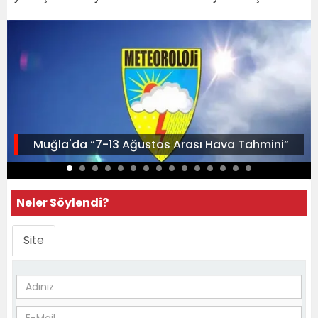
Muğla'da “7-13 Ağustos Arası Hava Tahmini”
Neler Söylendi?
Site