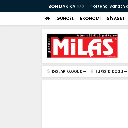
da Atıktan Hediyelik Ürünler”
SON DAKİKA
“Yaya Güvenliği İ
GÜNCEL
EKONOMİ
SİYASET
DOLAR
0,0000
EURO
0,0000