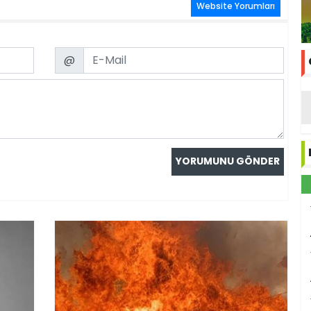
Website Yorumları
Email
@