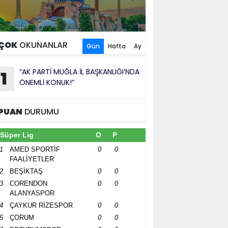
ÇOK
OKUNANLAR
Gün
Hafta
Ay
“AK PARTİ MUĞLA İL BAŞKANLIĞI’NDA
1
ÖNEMLİ KONUK!”
PUAN
DURUMU
Süper Lig
O
P
1
AMED SPORTİF
0
0
FAALİYETLER
2
BEŞİKTAŞ
0
0
3
CORENDON
0
0
ALANYASPOR
4
ÇAYKUR RİZESPOR
0
0
5
ÇORUM
0
0