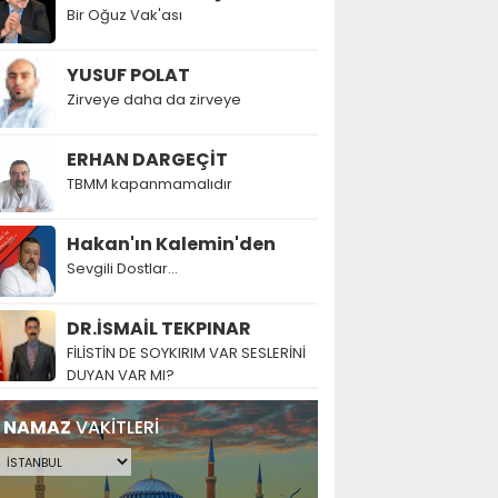
Bir Oğuz Vak'ası
YUSUF POLAT
Zirveye daha da zirveye
ERHAN DARGEÇİT
TBMM kapanmamalıdır
Hakan'ın Kalemin'den
Sevgili Dostlar...
DR.İSMAİL TEKPINAR
FİLİSTİN DE SOYKIRIM VAR SESLERİNİ
DUYAN VAR MI?
NAMAZ
VAKİTLERİ