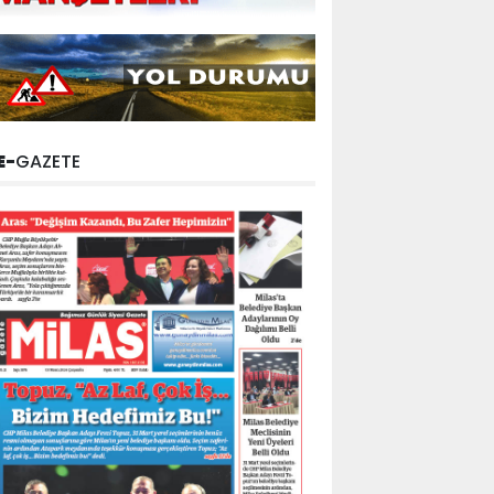
E-
GAZETE