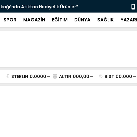
çin Zabıta Denetimleri Devam Ediyor”
"Bir Sonrak
SPOR
MAGAZİN
EĞİTİM
DÜNYA
SAĞLIK
YAZAR
STERLIN
0,0000
ALTIN
000,00
BİST
00.000