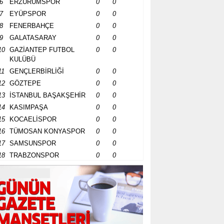
6
ERZURUMSPOR
0
0
7
EYÜPSPOR
0
0
8
FENERBAHÇE
0
0
9
GALATASARAY
0
0
10
GAZİANTEP FUTBOL
0
0
KULÜBÜ
11
GENÇLERBİRLİĞİ
0
0
12
GÖZTEPE
0
0
13
İSTANBUL BAŞAKŞEHİR
0
0
14
KASIMPAŞA
0
0
15
KOCAELİSPOR
0
0
16
TÜMOSAN KONYASPOR
0
0
17
SAMSUNSPOR
0
0
18
TRABZONSPOR
0
0