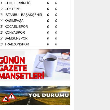
11
GENÇLERBİRLİĞİ
0
0
12
GÖZTEPE
0
0
13
İSTANBUL BAŞAKŞEHİR
0
0
14
KASIMPAŞA
0
0
15
KOCAELİSPOR
0
0
16
KONYASPOR
0
0
17
SAMSUNSPOR
0
0
18
TRABZONSPOR
0
0