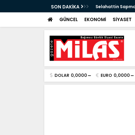
n Önleyebiliriz" Çağrısı
SON DAKİKA
Selahattin Sapma
GÜNCEL
EKONOMİ
SİYASET
DOLAR
0,0000
EURO
0,0000