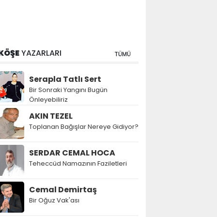
KÖŞE
YAZARLARI
TÜMÜ
Serapla Tatlı Sert
Bir Sonraki Yangını Bugün
Önleyebiliriz
AKIN TEZEL
Toplanan Bağışlar Nereye Gidiyor?
SERDAR CEMAL HOCA
Teheccüd Namazının Faziletleri
Cemal Demirtaş
Bir Oğuz Vak'ası