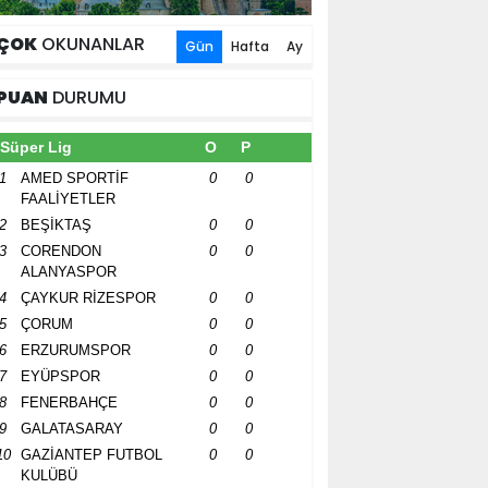
ÇOK
OKUNANLAR
Gün
Hafta
Ay
PUAN
DURUMU
Süper Lig
O
P
1
AMED SPORTİF
0
0
FAALİYETLER
2
BEŞİKTAŞ
0
0
3
CORENDON
0
0
ALANYASPOR
4
ÇAYKUR RİZESPOR
0
0
5
ÇORUM
0
0
6
ERZURUMSPOR
0
0
7
EYÜPSPOR
0
0
8
FENERBAHÇE
0
0
9
GALATASARAY
0
0
10
GAZİANTEP FUTBOL
0
0
KULÜBÜ