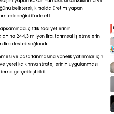
aşım yapan Bakan Yumaklı, kırsal kalkınma ve
ğünü belirterek, kırsalda üretim yapan
vam edeceğini ifade etti.
samında, çiftlik faaliyetlerinin
alanına 244,3 milyon lira, tarımsal işletmelerin
yon lira destek sağlandı.
lenmesi ve pazarlanmasına yönelik yatırımlar için
 ve yerel kalkınma stratejilerinin uygulanması
deme gerçekleştirildi.