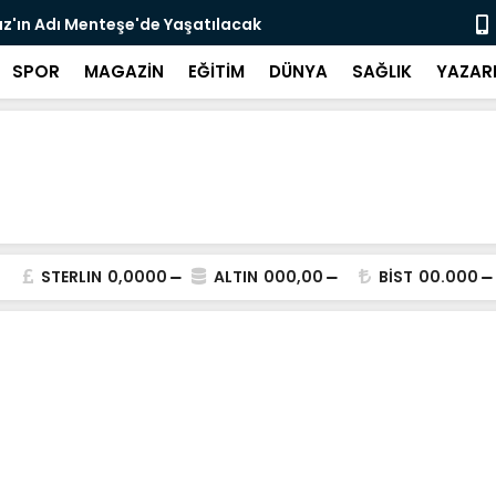
z'ın Adı Menteşe'de Yaşatılacak
Emekli Kafe
SPOR
MAGAZİN
EĞİTİM
DÜNYA
SAĞLIK
YAZAR
STERLIN
0,0000
ALTIN
000,00
BİST
00.000