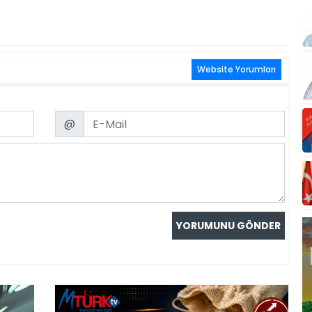
Website Yorumları
Email
@