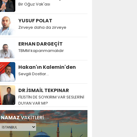
Bir Oğuz Vak'ası
YUSUF POLAT
Zirveye daha da zirveye
ERHAN DARGEÇİT
TBMM kapanmamalıdır
Hakan'ın Kalemin'den
Sevgili Dostlar...
DR.İSMAİL TEKPINAR
FİLİSTİN DE SOYKIRIM VAR SESLERİNİ
DUYAN VAR MI?
NAMAZ
VAKİTLERİ