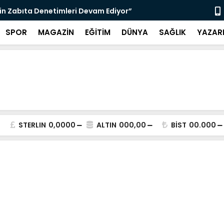
nı Bugün Önleyebiliriz" Çağrısı
Selahattin
SPOR
MAGAZİN
EĞİTİM
DÜNYA
SAĞLIK
YAZAR
STERLIN
0,0000
ALTIN
000,00
BİST
00.000