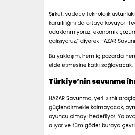
Şirket, sadece teknolojik üstünlü
kararlılığını da ortaya koyuyor. T
odaklanmıyoruz; ekonomik çözüm
çalışıyoruz,” diyerek HAZAR Savun
Bu yaklaşım, hem iç pazarda hem d
elde etmesine katkı sağlayacak.
Türkiye’nin savunma ih
HAZAR Savunma, yerli zırhlı araçl
güçlendirmekle kalmayacak, aynı 
oyuncu olmayı hedefliyor. Yalova
alıyor ve tüm gözler buraya çevr