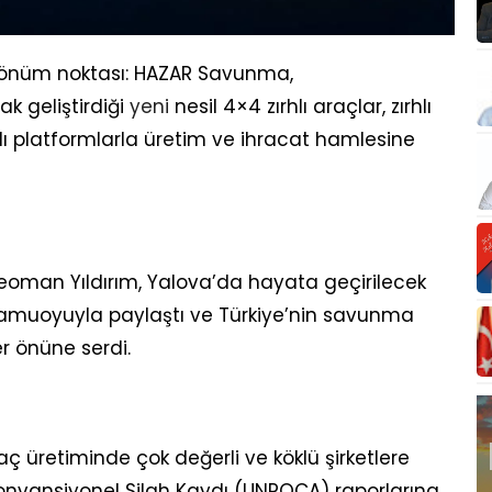
önüm noktası: HAZAR Savunma,
rak geliştirdiği
yeni
nesil 4×4 zırhlı araçlar, zırhlı
lı platformlarla üretim ve ihracat hamlesine
Teoman Yıldırım, Yalova’da hayata geçirilecek
 kamuoyuyla paylaştı ve Türkiye’nin savunma
r önüne serdi.
raç üretiminde çok değerli ve köklü şirketlere
r Konvansiyonel Silah Kaydı (UNROCA) raporlarına