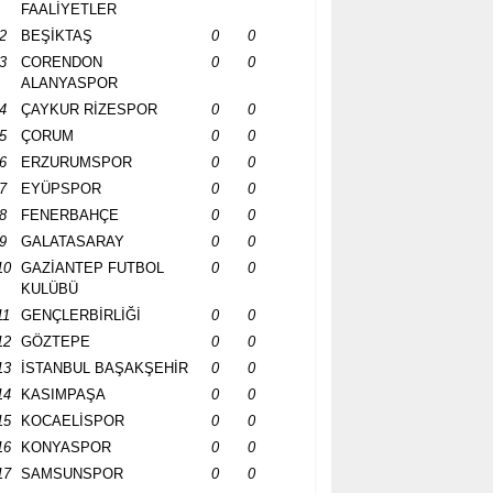
FAALİYETLER
2
BEŞİKTAŞ
0
0
3
CORENDON
0
0
ALANYASPOR
4
ÇAYKUR RİZESPOR
0
0
5
ÇORUM
0
0
6
ERZURUMSPOR
0
0
7
EYÜPSPOR
0
0
8
FENERBAHÇE
0
0
9
GALATASARAY
0
0
10
GAZİANTEP FUTBOL
0
0
KULÜBÜ
11
GENÇLERBİRLİĞİ
0
0
12
GÖZTEPE
0
0
13
İSTANBUL BAŞAKŞEHİR
0
0
14
KASIMPAŞA
0
0
15
KOCAELİSPOR
0
0
16
KONYASPOR
0
0
17
SAMSUNSPOR
0
0