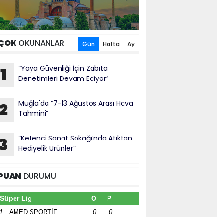
ÇOK
OKUNANLAR
Gün
Hafta
Ay
“Yaya Güvenliği İçin Zabıta
1
Denetimleri Devam Ediyor”
Muğla'da “7-13 Ağustos Arası Hava
2
Tahmini”
“Ketenci Sanat Sokağı’nda Atıktan
3
Hediyelik Ürünler”
PUAN
DURUMU
Süper Lig
O
P
1
AMED SPORTİF
0
0