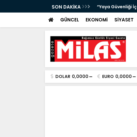
bıta Denetimleri Devam Ediyor”
SON DAKİKA
"Bir Sonraki Yangı
GÜNCEL
EKONOMİ
SİYASET
DOLAR
0,0000
EURO
0,0000