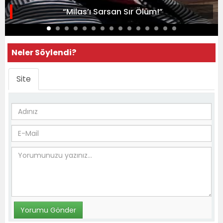
“Milas’ı Sarsan Sır Ölüm!”
Neler Söylendi?
Site