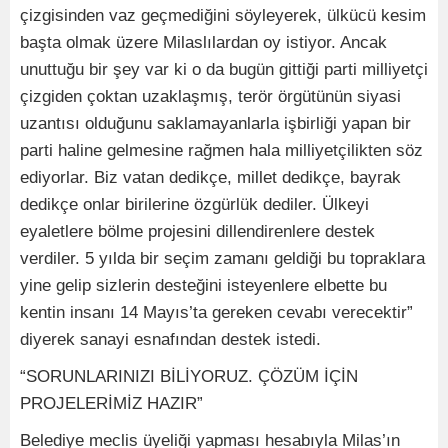
çizgisinden vaz geçmediğini söyleyerek, ülkücü kesim
başta olmak üzere Milaslılardan oy istiyor. Ancak
unuttuğu bir şey var ki o da bugün gittiği parti milliyetçi
çizgiden çoktan uzaklaşmış, terör örgütünün siyasi
uzantısı olduğunu saklamayanlarla işbirliği yapan bir
parti haline gelmesine rağmen hala milliyetçilikten söz
ediyorlar. Biz vatan dedikçe, millet dedikçe, bayrak
dedikçe onlar birilerine özgürlük dediler. Ülkeyi
eyaletlere bölme projesini dillendirenlere destek
verdiler. 5 yılda bir seçim zamanı geldiği bu topraklara
yine gelip sizlerin desteğini isteyenlere elbette bu
kentin insanı 14 Mayıs’ta gereken cevabı verecektir”
diyerek sanayi esnafından destek istedi.
“SORUNLARINIZI BİLİYORUZ. ÇÖZÜM İÇİN
PROJELERİMİZ HAZIR”
Belediye meclis üyeliği yapması hesabıyla Milas’ın