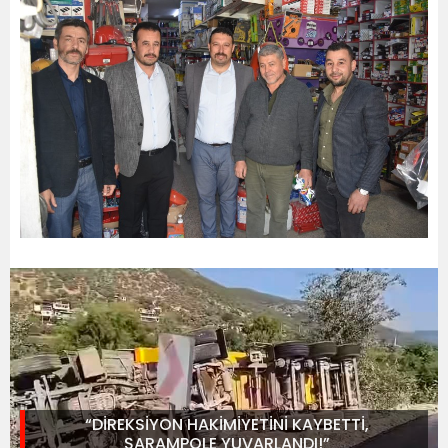
“DİREKSİYON HAKİMİYETİNİ KAYBETTİ,
ŞARAMPOLE YUVARLANDI!”