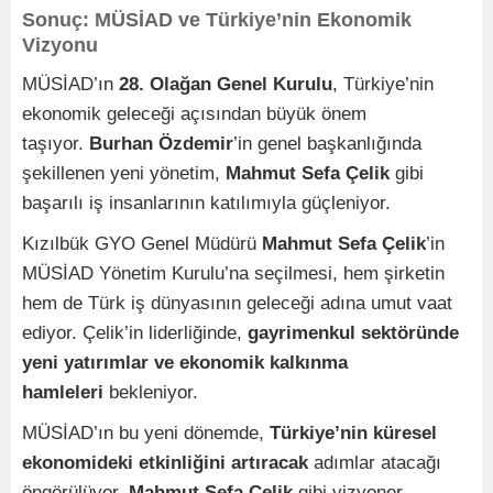
Sonuç: MÜSİAD ve Türkiye’nin Ekonomik
Vizyonu
MÜSİAD’ın
28. Olağan Genel Kurulu
, Türkiye’nin
ekonomik geleceği açısından büyük önem
taşıyor.
Burhan Özdemir
’in genel başkanlığında
şekillenen yeni yönetim,
Mahmut Sefa Çelik
gibi
başarılı iş insanlarının katılımıyla güçleniyor.
Kızılbük GYO Genel Müdürü
Mahmut Sefa Çelik
’in
MÜSİAD Yönetim Kurulu’na seçilmesi, hem şirketin
hem de Türk iş dünyasının geleceği adına umut vaat
ediyor. Çelik’in liderliğinde,
gayrimenkul sektöründe
yeni yatırımlar ve ekonomik kalkınma
hamleleri
bekleniyor.
MÜSİAD’ın bu yeni dönemde,
Türkiye’nin küresel
ekonomideki etkinliğini artıracak
adımlar atacağı
öngörülüyor.
Mahmut Sefa Çelik
gibi vizyoner