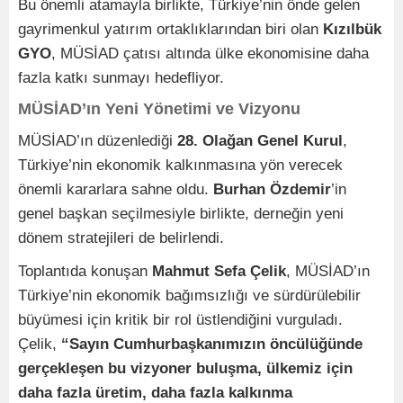
Bu önemli atamayla birlikte, Türkiye’nin önde gelen
gayrimenkul yatırım ortaklıklarından biri olan
Kızılbük
GYO
, MÜSİAD çatısı altında ülke ekonomisine daha
fazla katkı sunmayı hedefliyor.
MÜSİAD’ın Yeni Yönetimi ve Vizyonu
MÜSİAD’ın düzenlediği
28. Olağan Genel Kurul
,
Türkiye’nin ekonomik kalkınmasına yön verecek
önemli kararlara sahne oldu.
Burhan Özdemir
’in
genel başkan seçilmesiyle birlikte, derneğin yeni
dönem stratejileri de belirlendi.
Toplantıda konuşan
Mahmut Sefa Çelik
, MÜSİAD’ın
Türkiye’nin ekonomik bağımsızlığı ve sürdürülebilir
büyümesi için kritik bir rol üstlendiğini vurguladı.
Çelik,
“Sayın Cumhurbaşkanımızın öncülüğünde
gerçekleşen bu vizyoner buluşma, ülkemiz için
daha fazla üretim, daha fazla kalkınma