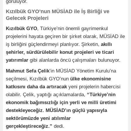
görülüyor.
Kızılbük GYO’nun MÜSİAD ile İş Birliği ve
Gelecek Projeleri
Kızılbük GYO
, Türkiye’nin önemli gayrimenkul
projelerini hayata geçiren bir şirket olarak, MÜSİAD ile
iş birliğini güçlendirmeyi planlıyor. Şirketin,
akıllı
şehirler, sürdürülebilir konut projeleri ve ticari
yatırımlar
gibi alanlarda öncü çalışmaları bulunuyor.
Mahmut Sefa Çelik
’in MÜSİAD Yönetim Kurulu’na
seçilmesi, Kızılbük GYO’nun
ülke ekonomisine
katkısını daha da artıracak
yeni projelerin habercisi
olabilir. Çelik, yaptığı açıklamalarda,
“Türkiye’nin
ekonomik bağımsızlığı için yerli ve milli üretimi
destekleyeceğiz. MÜSİAD’ın güçlü yapısıyla
sektörümüzde yeni atılımlar
gerçekleştireceğiz.”
dedi.