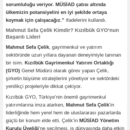
sorumluluğu veriyor. MÜSİAD çatısı altında
ülkemizin potansiyelini en iyi şekilde ortaya
koymak için çalışacağız.”
ifadelerini kullandı.
Mahmut Sefa Çelik Kimdir? Kızılbük GYO’nun
Başarılı Lideri
Mahmut Sefa Çelik
, gayrimenkul ve yatırım
sektöründe uzun yıllara dayanan deneyimiyle tanınan
bir isim.
Kızılbük Gayrimenkul Yatırım Ortaklığı
(GYO)
Genel Müdürü olarak görev yapan Çelik,
şirketin büyüme stratejilerini yönetiyor ve sektördeki
yenilikçi projeleriyle dikkat çekiyor.
Kızılbük GYO, Türkiye’nin önemli gayrimenkul
yatırımlarına imza atarken,
Mahmut Sefa Çelik
’in
liderliğinde hem yerel hem de uluslararası pazarlarda
güçlü bir konum elde etti. Çelik’in
MÜSİAD Yönetim
Kurulu Üyeliği
’ne seçilmesi, iş dünyasında daha etkin