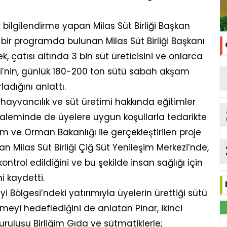
r bilgilendirme yapan Milas Süt Birliği Başkan
ki bir programda bulunan Milas Süt Birliği Başkanı
ek, çatısı altında 3 bin süt üreticisini ve onlarca
liği’nin, günlük 180-200 ton sütü sabah akşam
ladığını anlattı.
re hayvancılık ve süt üretimi hakkında eğitimler
i kaleminde de üyelere uygun koşullarla tedarikte
 ve Orman Bakanlığı ile gerçekleştirilen proje
an Milas Süt Birliği Çiğ Süt Yenileşim Merkezi’nde,
kontrol edildiğini ve bu şekilde insan sağlığı için
i kaydetti.
yi Bölgesi’ndeki yatırımıyla üyelerin ürettiği sütü
rmeyi hedeflediğini de anlatan Pinar, ikinci
kuruluşu Birliğim Gıda ve sütmatiklerle;