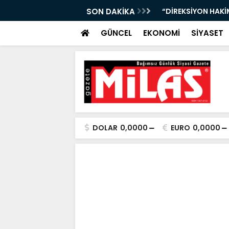
Nİ KAYBETTİ, ŞARAMPOLE YUVARLANDI!”
SON DAKİKA
“13 İLÇEDE DEV YA
GÜNCEL
EKONOMİ
SİYASET
DOLAR
0,0000
EURO
0,0000