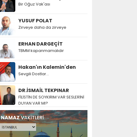
Bir Oğuz Vak'ası
YUSUF POLAT
Zirveye daha da zirveye
ERHAN DARGEÇİT
TBMM kapanmamalıdır
Hakan'ın Kalemin'den
Sevgili Dostlar...
DR.İSMAİL TEKPINAR
FİLİSTİN DE SOYKIRIM VAR SESLERİNİ
DUYAN VAR MI?
NAMAZ
VAKİTLERİ