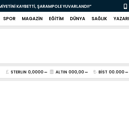
TIRIM: BÜYÜKŞEHİR’DEN GÖVDE GÖSTERİSİ!”
“MUĞLA’DA 
SPOR
MAGAZİN
EĞİTİM
DÜNYA
SAĞLIK
YAZAR
STERLIN
0,0000
ALTIN
000,00
BİST
00.000