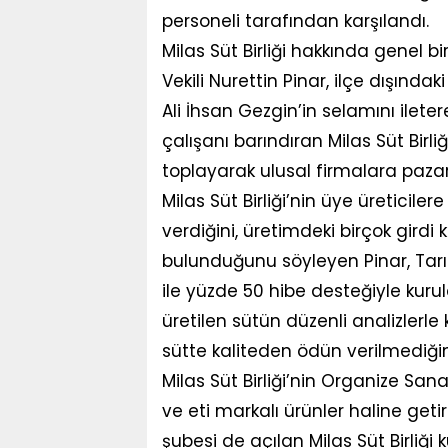
personeli tarafından karşılandı.
Milas Süt Birliği hakkında genel bi
Vekili Nurettin Pinar, ilçe dışında
Ali İhsan Gezgin’in selamını ileter
çalışanı barındıran Milas Süt Bir
toplayarak ulusal firmalara pazar
Milas Süt Birliği’nin üye üreticile
verdiğini, üretimdeki birçok gird
bulunduğunu söyleyen Pinar, Tarım
ile yüzde 50 hibe desteğiyle kurul
üretilen sütün düzenli analizlerle 
sütte kaliteden ödün verilmediğin
Milas Süt Birliği’nin Organize Sana
ve eti markalı ürünler haline geti
şubesi de açılan Milas Süt Birliği 