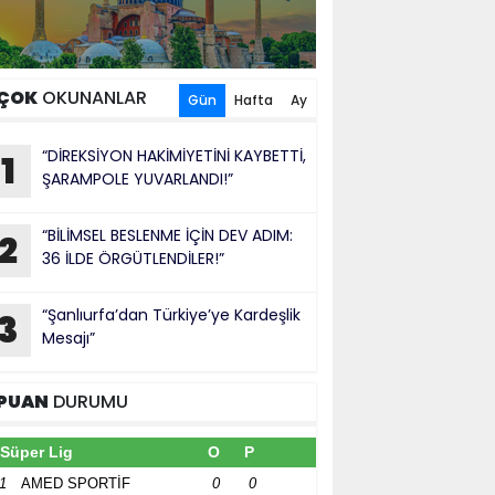
ÇOK
OKUNANLAR
Gün
Hafta
Ay
“DİREKSİYON HAKİMİYETİNİ KAYBETTİ,
1
ŞARAMPOLE YUVARLANDI!”
“BİLİMSEL BESLENME İÇİN DEV ADIM:
2
36 İLDE ÖRGÜTLENDİLER!”
“Şanlıurfa’dan Türkiye’ye Kardeşlik
3
Mesajı”
PUAN
DURUMU
Süper Lig
O
P
1
AMED SPORTİF
0
0