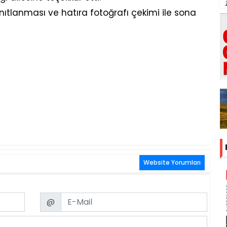
yanıtlanması ve hatıra fotoğrafı çekimi ile sona
Website Yorumları
Email
@