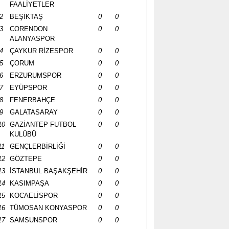
FAALİYETLER
2
BEŞİKTAŞ
0
0
3
CORENDON
0
0
ALANYASPOR
4
ÇAYKUR RİZESPOR
0
0
5
ÇORUM
0
0
6
ERZURUMSPOR
0
0
7
EYÜPSPOR
0
0
8
FENERBAHÇE
0
0
9
GALATASARAY
0
0
10
GAZİANTEP FUTBOL
0
0
KULÜBÜ
11
GENÇLERBİRLİĞİ
0
0
12
GÖZTEPE
0
0
13
İSTANBUL BAŞAKŞEHİR
0
0
14
KASIMPAŞA
0
0
15
KOCAELİSPOR
0
0
16
TÜMOSAN KONYASPOR
0
0
17
SAMSUNSPOR
0
0