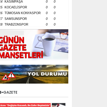
14
KASIMPAŞA
0
0
15
KOCAELİSPOR
0
0
16
TÜMOSAN KONYASPOR
0
0
17
SAMSUNSPOR
0
0
18
TRABZONSPOR
0
0
E-
GAZETE