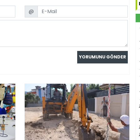
Email
@