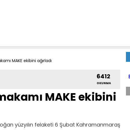
amı MAKE ekibini ağırladı
6412
OKUNMA
makamı MAKE ekibini
boğan yüzyılın felaketi 6 Şubat Kahramanmaraş