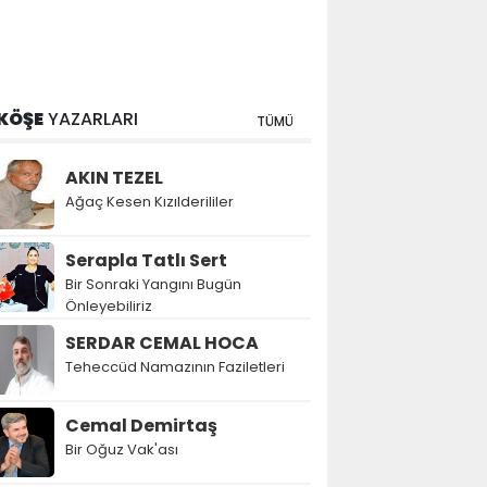
KÖŞE
YAZARLARI
TÜMÜ
AKIN TEZEL
Ağaç Kesen Kızılderililer
Serapla Tatlı Sert
Bir Sonraki Yangını Bugün
Önleyebiliriz
SERDAR CEMAL HOCA
Teheccüd Namazının Faziletleri
Cemal Demirtaş
Bir Oğuz Vak'ası