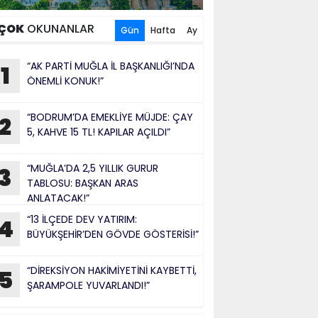
ÇOK
OKUNANLAR
Gün
Hafta
Ay
“AK PARTİ MUĞLA İL BAŞKANLIĞI’NDA
1
ÖNEMLİ KONUK!”
“BODRUM’DA EMEKLİYE MÜJDE: ÇAY
2
5, KAHVE 15 TL! KAPILAR AÇILDI”
“MUĞLA’DA 2,5 YILLIK GURUR
3
TABLOSU: BAŞKAN ARAS
ANLATACAK!”
“13 İLÇEDE DEV YATIRIM:
4
BÜYÜKŞEHİR’DEN GÖVDE GÖSTERİSİ!”
“DİREKSİYON HAKİMİYETİNİ KAYBETTİ,
5
ŞARAMPOLE YUVARLANDI!”