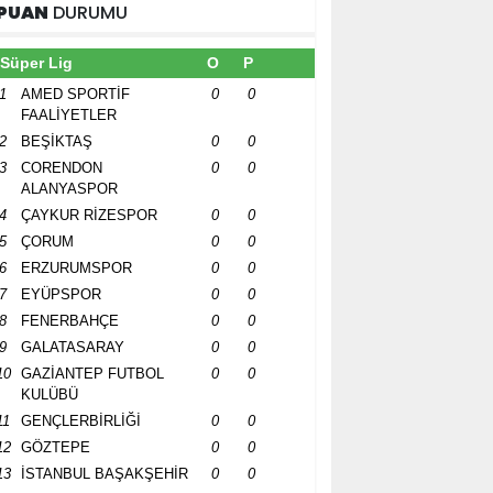
PUAN
DURUMU
Süper Lig
O
P
1
AMED SPORTİF
0
0
FAALİYETLER
2
BEŞİKTAŞ
0
0
3
CORENDON
0
0
ALANYASPOR
4
ÇAYKUR RİZESPOR
0
0
5
ÇORUM
0
0
6
ERZURUMSPOR
0
0
7
EYÜPSPOR
0
0
8
FENERBAHÇE
0
0
9
GALATASARAY
0
0
10
GAZİANTEP FUTBOL
0
0
KULÜBÜ
11
GENÇLERBİRLİĞİ
0
0
12
GÖZTEPE
0
0
13
İSTANBUL BAŞAKŞEHİR
0
0