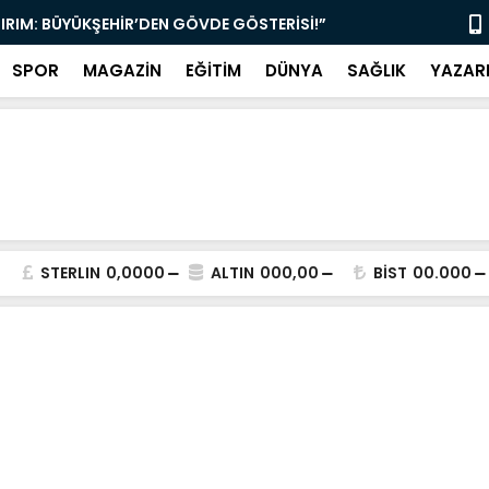
TIRIM: BÜYÜKŞEHİR’DEN GÖVDE GÖSTERİSİ!”
“MUĞLA’DA 
SPOR
MAGAZİN
EĞİTİM
DÜNYA
SAĞLIK
YAZAR
STERLIN
0,0000
ALTIN
000,00
BİST
00.000