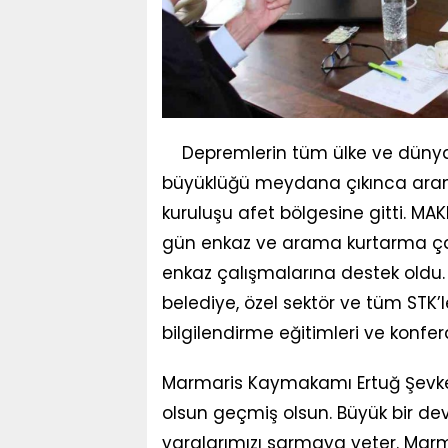
Depremlerin tüm ülke ve düny
büyüklüğü meydana çıkınca arama
kuruluşu afet bölgesine gitti. MAKE
gün enkaz ve arama kurtarma ça
enkaz çalışmalarına destek oldu
belediye, özel sektör ve tüm STK’le
bilgilendirme eğitimleri ve konfe
Marmaris Kaymakamı Ertuğ Şevket
olsun geçmiş olsun. Büyük bir dev
yaralarımızı sarmaya yeter. Mar