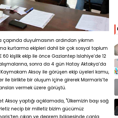
a çapında duyulmasının ardından yıkımın
 kurtarma ekipleri dahil bir çok sosyal toplum
 60 kişilik ekip ile önce Gaziantep Islahiye’de 12
lışmalarına, sonra da 4 gün Hatay Aktakya’da
. Kaymakam Aksoy ile görüşen ekip üyeleri kamu,
r ile birlikte bir oluşum içine girerek Marmaris’te
ransları vermek üzere görüştü.
 Aksoy yaptığı açıklamada, "Ülkemizin başı sağ
letiz necip bir milletiz bizim gücümüz
maris’ten çıkan ve deprem bölgesinde canla