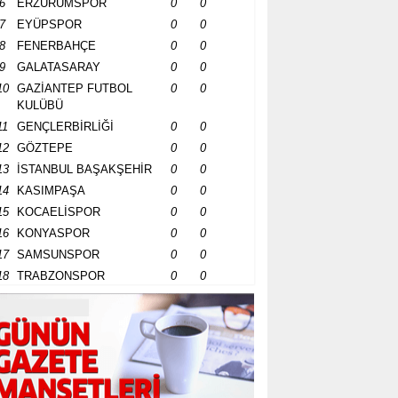
6
ERZURUMSPOR
0
0
7
EYÜPSPOR
0
0
8
FENERBAHÇE
0
0
9
GALATASARAY
0
0
10
GAZİANTEP FUTBOL
0
0
KULÜBÜ
11
GENÇLERBİRLİĞİ
0
0
12
GÖZTEPE
0
0
13
İSTANBUL BAŞAKŞEHİR
0
0
14
KASIMPAŞA
0
0
15
KOCAELİSPOR
0
0
16
KONYASPOR
0
0
17
SAMSUNSPOR
0
0
18
TRABZONSPOR
0
0