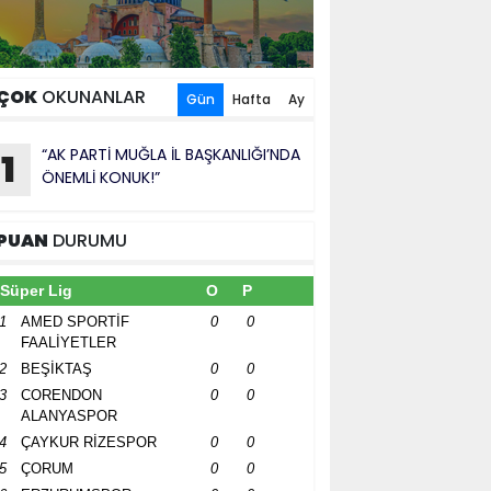
ÇOK
OKUNANLAR
Gün
Hafta
Ay
“AK PARTİ MUĞLA İL BAŞKANLIĞI’NDA
1
ÖNEMLİ KONUK!”
PUAN
DURUMU
Süper Lig
O
P
1
AMED SPORTİF
0
0
FAALİYETLER
2
BEŞİKTAŞ
0
0
3
CORENDON
0
0
ALANYASPOR
4
ÇAYKUR RİZESPOR
0
0
5
ÇORUM
0
0