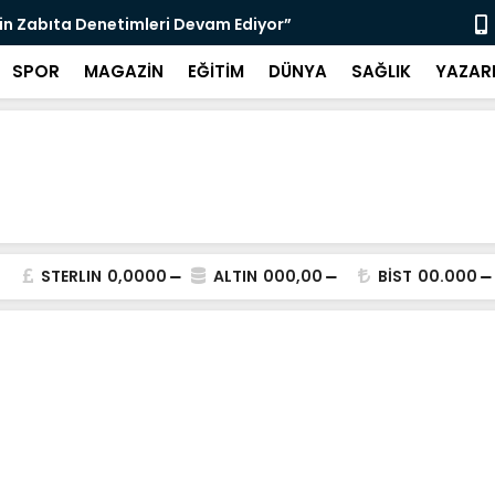
çin Zabıta Denetimleri Devam Ediyor”
"Bir Sonrak
SPOR
MAGAZİN
EĞİTİM
DÜNYA
SAĞLIK
YAZAR
STERLIN
0,0000
ALTIN
000,00
BİST
00.000