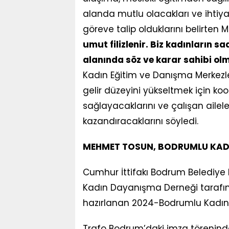
alanda mutlu olacakları ve ihtiya
göreve talip olduklarını belirte
umut filizlenir. Biz kadınların 
alanında söz ve karar sahibi olm
Kadın Eğitim ve Danışma Merkezler
gelir düzeyini yükseltmek için koo
sağlayacaklarını ve çalışan aile
kazandıracaklarını söyledi.
MEHMET TOSUN, BODRUMLU KAD
Cumhur İttifakı Bodrum Belediy
Kadın Dayanışma Derneği tarafın
hazırlanan 2024-Bodrumlu Kadınl
Trafo Bodrum’daki imza törenind