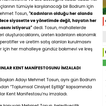
çlarının tümüyle karşılanacağı bir Bodrum için
n Mehmet Tosun,
"Kadınların olduğu her alanda
sadece siyasette ve yönetimde değil, hayatın her
asını istiyoruz"
dedi. Tosun, mahallelerde
i oluşturacaklarını, üreten kadınların ekonomik
peratifler ve üretim satış alanları kurulmasını
ler için her mahalleye gündüz bakımevi ve kreş
INLAR KENT MANİFESTOSUNU İMZALADI
e Başkan Adayı Mehmet Tosun, aynı gün Bodrum
dan “Toplumsal Cinsiyet Eşitliği” kapsamında
ar Kent Manifestosu’nu imzaladı.
e konuşan Mehmet Tosun, belediyecilik