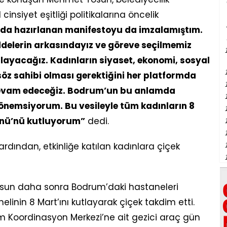
nsiyet eşitliği politikalarına öncelik
ında hazırlanan manifestoyu da imzalamıştım.
elerin arkasındayız ve göreve seçilmemiz
yacağız. Kadınların siyaset, ekonomi, sosyal
söz sahibi olması gerektiğini her platformda
 devam edeceğiz. Bodrum’un bu anlamda
 önemsiyorum. Bu vesileyle tüm kadınların 8
ünü’nü kutluyorum”
dedi.
rdından, etkinliğe katılan kadınlara çiçek
osun daha sonra Bodrum’daki hastaneleri
elinin 8 Mart’ını kutlayarak çiçek takdim etti.
m Koordinasyon Merkezi’ne ait gezici araç gün