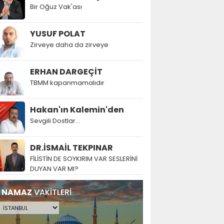
Bir Oğuz Vak'ası
YUSUF POLAT
Zirveye daha da zirveye
ERHAN DARGEÇİT
TBMM kapanmamalıdır
Hakan'ın Kalemin'den
Sevgili Dostlar...
DR.İSMAİL TEKPINAR
FİLİSTİN DE SOYKIRIM VAR SESLERİNİ
DUYAN VAR MI?
NAMAZ
VAKİTLERİ