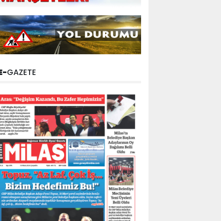
E-
GAZETE