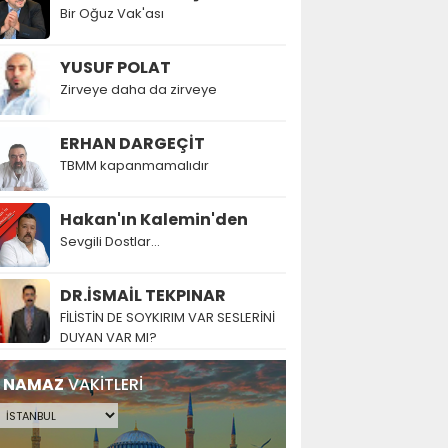
Bir Oğuz Vak'ası
YUSUF POLAT
Zirveye daha da zirveye
ERHAN DARGEÇİT
TBMM kapanmamalıdır
Hakan'ın Kalemin'den
Sevgili Dostlar...
DR.İSMAİL TEKPINAR
FİLİSTİN DE SOYKIRIM VAR SESLERİNİ
DUYAN VAR MI?
NAMAZ
VAKİTLERİ