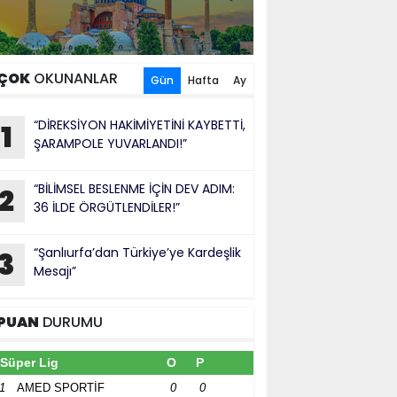
ÇOK
OKUNANLAR
Gün
Hafta
Ay
“DİREKSİYON HAKİMİYETİNİ KAYBETTİ,
1
ŞARAMPOLE YUVARLANDI!”
“BİLİMSEL BESLENME İÇİN DEV ADIM:
2
36 İLDE ÖRGÜTLENDİLER!”
“Şanlıurfa’dan Türkiye’ye Kardeşlik
3
Mesajı”
PUAN
DURUMU
Süper Lig
O
P
1
AMED SPORTİF
0
0