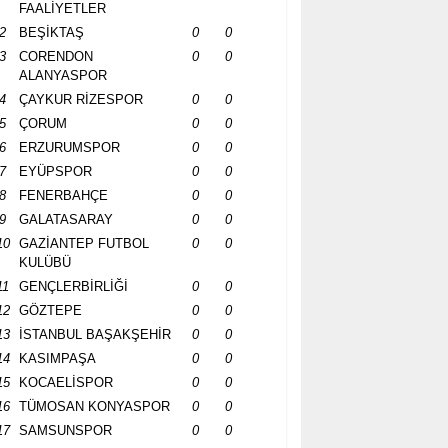
FAALİYETLER
2
BEŞİKTAŞ
0
0
3
CORENDON
0
0
ALANYASPOR
4
ÇAYKUR RİZESPOR
0
0
5
ÇORUM
0
0
6
ERZURUMSPOR
0
0
7
EYÜPSPOR
0
0
8
FENERBAHÇE
0
0
9
GALATASARAY
0
0
10
GAZİANTEP FUTBOL
0
0
KULÜBÜ
11
GENÇLERBİRLİĞİ
0
0
12
GÖZTEPE
0
0
13
İSTANBUL BAŞAKŞEHİR
0
0
14
KASIMPAŞA
0
0
15
KOCAELİSPOR
0
0
16
TÜMOSAN KONYASPOR
0
0
17
SAMSUNSPOR
0
0