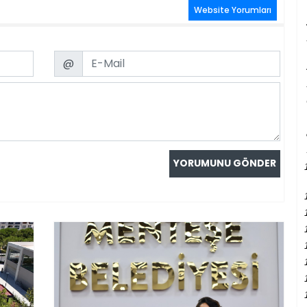
Website Yorumları
Email
@