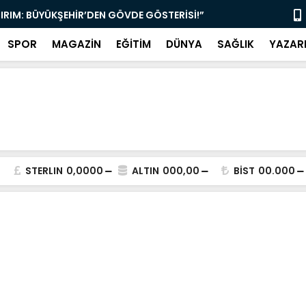
TIRIM: BÜYÜKŞEHİR’DEN GÖVDE GÖSTERİSİ!”
“MUĞLA’DA 
SPOR
MAGAZİN
EĞİTİM
DÜNYA
SAĞLIK
YAZAR
STERLIN
0,0000
ALTIN
000,00
BİST
00.000