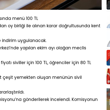
asında menü 100 TL
an oy birliği ile alınan karar doğrultusunda kent
re indirim uygulanacak.
erkezi’nde yapılan ekim ayı olağan meclis
atı siviller için 100 TL, öğrenciler için 80 TL
rt çeşit yemekten oluşan menünün sivil
arlaştırıldı.
omisyonu’na gönderilerek incelendi. Komisyonun