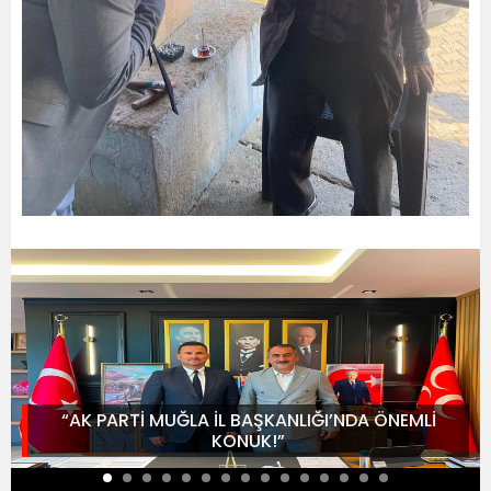
“AK PARTİ MUĞLA İL BAŞKANLIĞI’NDA ÖNEMLİ
KONUK!”