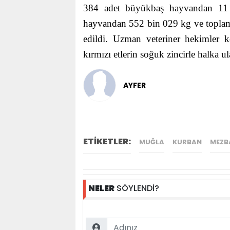
384 adet büyükbaş hayvandan 1
hayvandan 552 bin 029 kg ve toplamd
edildi. Uzman veteriner hekimler k
kırmızı etlerin soğuk zincirle halka u
AYFER
ETİKETLER:
MUĞLA
KURBAN
MEZB
NELER
SÖYLENDİ?
Name