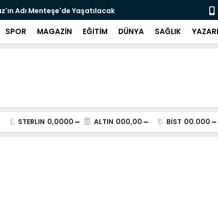
şe’de Hizmete Açılıyor: Çay 5 TL
Zeytin Çiçe
Başladı
SPOR
MAGAZİN
EĞİTİM
DÜNYA
SAĞLIK
YAZAR
STERLIN
0,0000
ALTIN
000,00
BİST
00.000