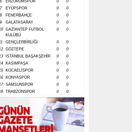
6
ERZURUMSPOR
0
0
7
EYÜPSPOR
0
0
8
FENERBAHÇE
0
0
9
GALATASARAY
0
0
10
GAZİANTEP FUTBOL
0
0
KULÜBÜ
11
GENÇLERBİRLİĞİ
0
0
12
GÖZTEPE
0
0
13
İSTANBUL BAŞAKŞEHİR
0
0
14
KASIMPAŞA
0
0
15
KOCAELİSPOR
0
0
16
KONYASPOR
0
0
17
SAMSUNSPOR
0
0
18
TRABZONSPOR
0
0