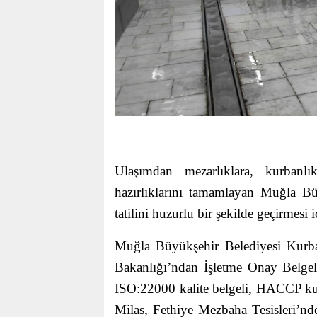
Ulaşımdan mezarlıklara, kurbanlı
hazırlıklarını tamamlayan Muğla B
tatilini huzurlu bir şekilde geçirmesi 
Muğla Büyükşehir Belediyesi Kurba
Bakanlığı’ndan İşletme Onay Belgeli,
ISO:22000 kalite belgeli, HACCP kur
Milas, Fethiye Mezbaha Tesisleri’nd