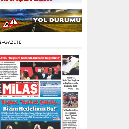
E-
GAZETE