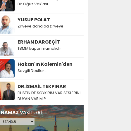
Bir Oğuz Vak'ası
YUSUF POLAT
Zirveye daha da zirveye
ERHAN DARGEÇİT
TBMM kapanmamalıdır
Hakan'ın Kalemin'den
Sevgili Dostlar...
DR.İSMAİL TEKPINAR
FİLİSTİN DE SOYKIRIM VAR SESLERİNİ
DUYAN VAR MI?
NAMAZ
VAKİTLERİ