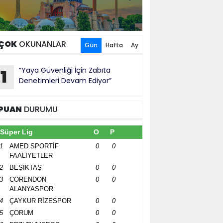
ÇOK
OKUNANLAR
Gün
Hafta
Ay
“Yaya Güvenliği İçin Zabıta
1
Denetimleri Devam Ediyor”
PUAN
DURUMU
Süper Lig
O
P
1
AMED SPORTİF
0
0
FAALİYETLER
2
BEŞİKTAŞ
0
0
3
CORENDON
0
0
ALANYASPOR
4
ÇAYKUR RİZESPOR
0
0
5
ÇORUM
0
0