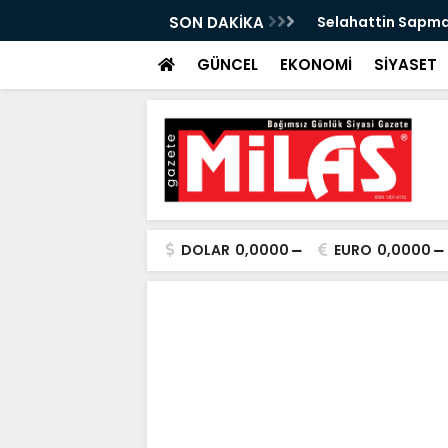
dı Menteşe'de Yaşatılacak
SON DAKİKA
Emekli Kafe Mente
GÜNCEL
EKONOMİ
SİYASET
DOLAR
0,0000
EURO
0,0000