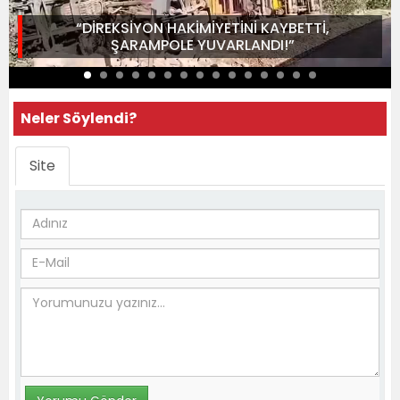
“DİREKSİYON HAKİMİYETİNİ KAYBETTİ,
ŞARAMPOLE YUVARLANDI!”
Neler Söylendi?
Site