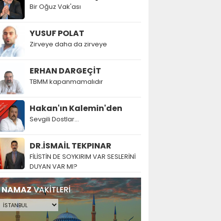
Bir Oğuz Vak'ası
YUSUF POLAT
Zirveye daha da zirveye
ERHAN DARGEÇİT
TBMM kapanmamalıdır
Hakan'ın Kalemin'den
Sevgili Dostlar...
DR.İSMAİL TEKPINAR
FİLİSTİN DE SOYKIRIM VAR SESLERİNİ
DUYAN VAR MI?
NAMAZ
VAKİTLERİ