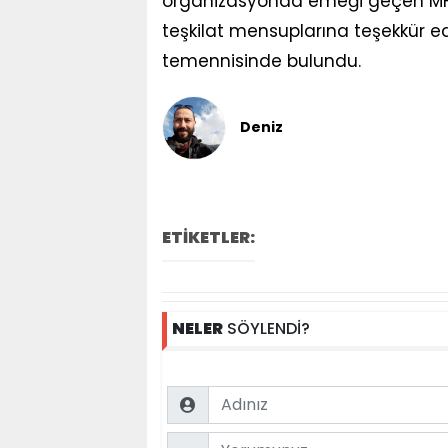
organizasyonda emeği geçen MHP
teşkilat mensuplarına teşekkür ed
temennisinde bulundu.
Deniz
ETİKETLER:
NELER
SÖYLENDİ?
Name
Comment