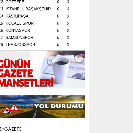
12
GÖZTEPE
0
0
13
İSTANBUL BAŞAKŞEHİR
0
0
14
KASIMPAŞA
0
0
15
KOCAELİSPOR
0
0
16
KONYASPOR
0
0
17
SAMSUNSPOR
0
0
18
TRABZONSPOR
0
0
E-
GAZETE