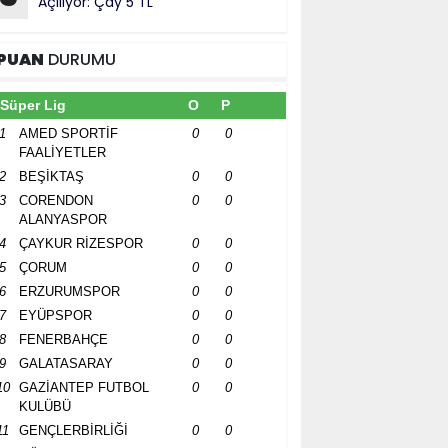
Açılıyor: Çay 5 TL
PUAN
DURUMU
Süper Lig
O
P
1
AMED SPORTİF
0
0
FAALİYETLER
2
BEŞİKTAŞ
0
0
3
CORENDON
0
0
ALANYASPOR
4
ÇAYKUR RİZESPOR
0
0
5
ÇORUM
0
0
6
ERZURUMSPOR
0
0
7
EYÜPSPOR
0
0
8
FENERBAHÇE
0
0
9
GALATASARAY
0
0
10
GAZİANTEP FUTBOL
0
0
KULÜBÜ
11
GENÇLERBİRLİĞİ
0
0