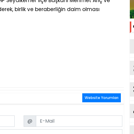
 Seydikemer İlçe Başkanı Mehmet Arıç ve
erek, birlik ve beraberliğin daim olması
Website Yorumları
Email
@