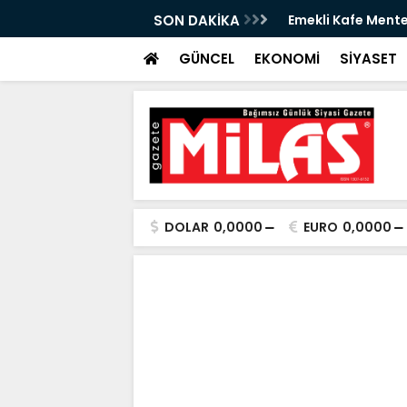
izmete Açılıyor: Çay 5 TL
SON DAKİKA
Zeytin Çiçeği Ulus
Başladı
GÜNCEL
EKONOMİ
SİYASET
DOLAR
0,0000
EURO
0,0000