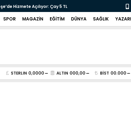
lararası Kısa Film Yarışması İçin Başvurular
"DEMİRTAŞ 
SPOR
MAGAZİN
EĞİTİM
DÜNYA
SAĞLIK
YAZAR
STERLIN
0,0000
ALTIN
000,00
BİST
00.000