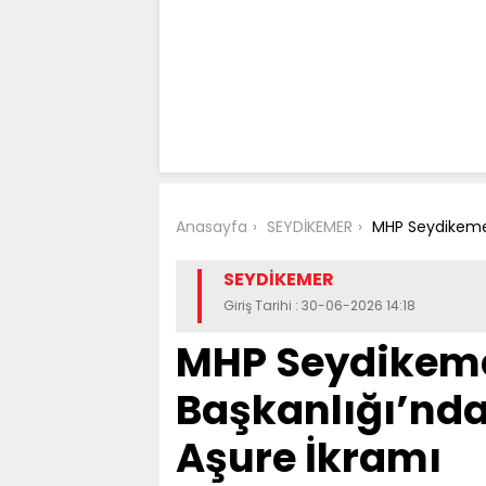
Anasayfa
SEYDİKEMER
MHP Seydikemer
SEYDİKEMER
Giriş Tarihi : 30-06-2026 14:18
MHP Seydikeme
Başkanlığı’nd
Aşure İkramı