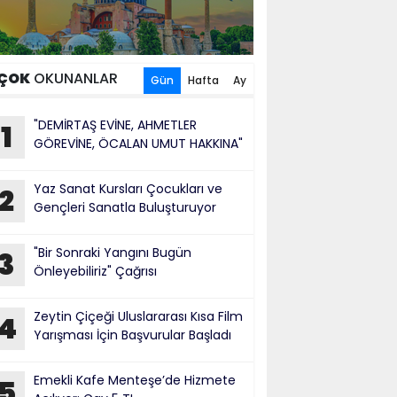
ÇOK
OKUNANLAR
Gün
Hafta
Ay
"DEMİRTAŞ EVİNE, AHMETLER
1
GÖREVİNE, ÖCALAN UMUT HAKKINA"
Yaz Sanat Kursları Çocukları ve
2
Gençleri Sanatla Buluşturuyor
"Bir Sonraki Yangını Bugün
3
Önleyebiliriz" Çağrısı
Zeytin Çiçeği Uluslararası Kısa Film
4
Yarışması İçin Başvurular Başladı
Emekli Kafe Menteşe’de Hizmete
5