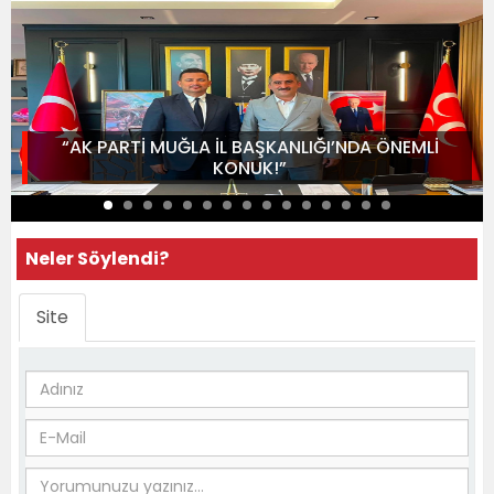
“AK PARTİ MUĞLA İL BAŞKANLIĞI’NDA ÖNEMLİ
KONUK!”
Neler Söylendi?
Site