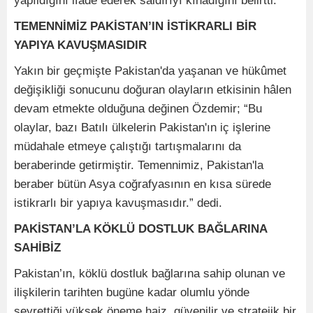
yapıldığını ifade ederek saldırıyı kınadığını belirtti.
TEMENNİMİZ PAKİSTAN’IN İSTİKRARLI BİR
YAPIYA KAVUŞMASIDIR
Yakın bir geçmişte Pakistan'da yaşanan ve hükûmet
değişikliği sonucunu doğuran olayların etkisinin hâlen
devam etmekte olduğuna değinen Özdemir; “Bu
olaylar, bazı Batılı ülkelerin Pakistan'ın iç işlerine
müdahale etmeye çalıştığı tartışmalarını da
beraberinde getirmiştir. Temennimiz, Pakistan'la
beraber bütün Asya coğrafyasının en kısa sürede
istikrarlı bir yapıya kavuşmasıdır.” dedi.
PAKİSTAN’LA KÖKLÜ DOSTLUK BAĞLARINA
SAHİBİZ
Pakistan’ın, köklü dostluk bağlarına sahip olunan ve
ilişkilerin tarihten bugüne kadar olumlu yönde
seyrettiği yüksek öneme haiz, güvenilir ve stratejik bir