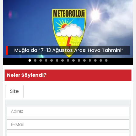
Muğla'da “7-13 Ağustos Arası Hava Tahmini”
Neler Söylendi?
Site