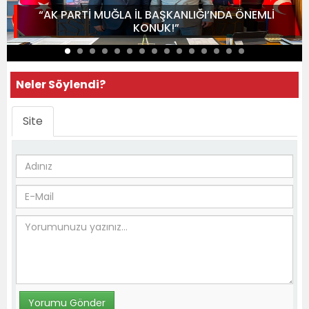
“AK PARTİ MUĞLA İL BAŞKANLIĞI’NDA ÖNEMLİ
KONUK!”
Neler Söylendi?
Site