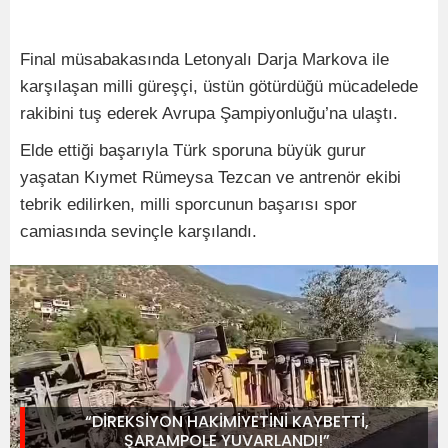
Final müsabakasında Letonyalı Darja Markova ile
karşılaşan milli güreşçi, üstün götürdüğü mücadelede
rakibini tuş ederek Avrupa Şampiyonluğu’na ulaştı.
Elde ettiği başarıyla Türk sporuna büyük gurur
yaşatan Kıymet Rümeysa Tezcan ve antrenör ekibi
tebrik edilirken, milli sporcunun başarısı spor
camiasında sevinçle karşılandı.
“DİREKSİYON HAKİMİYETİNİ KAYBETTİ,
ŞARAMPOLE YUVARLANDI!”