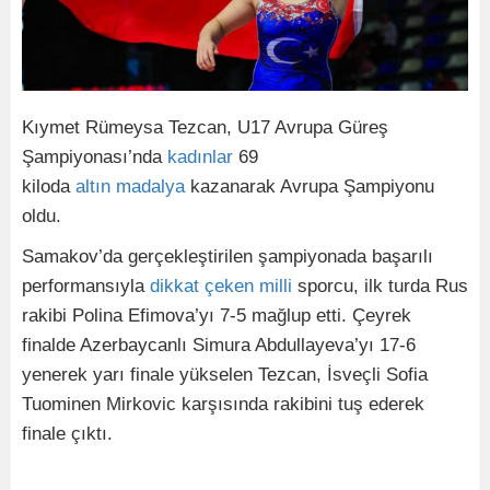
Kıymet Rümeysa Tezcan, U17 Avrupa Güreş
Şampiyonası’nda
kadınlar
69
kiloda
altın
madalya
kazanarak Avrupa Şampiyonu
oldu.
Samakov’da gerçekleştirilen şampiyonada başarılı
performansıyla
dikkat
çeken
milli
sporcu, ilk turda Rus
rakibi Polina Efimova’yı 7-5 mağlup etti. Çeyrek
finalde Azerbaycanlı Simura Abdullayeva’yı 17-6
yenerek yarı finale yükselen Tezcan, İsveçli Sofia
Tuominen Mirkovic karşısında rakibini tuş ederek
finale çıktı.