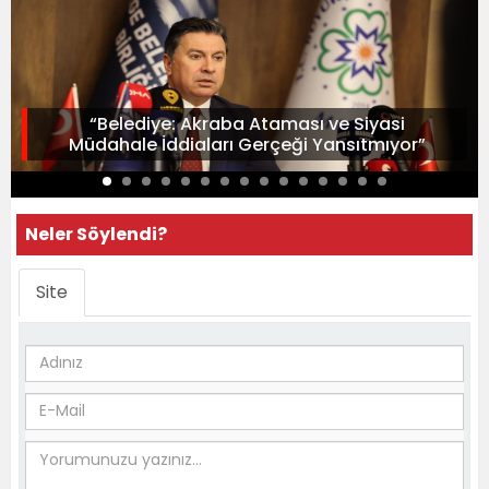
“Belediye: Akraba Ataması ve Siyasi
Müdahale İddiaları Gerçeği Yansıtmıyor”
Neler Söylendi?
Site