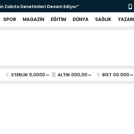
nı Bugün Önleyebiliriz" Çağrısı
Selahattin
SPOR
MAGAZİN
EĞİTİM
DÜNYA
SAĞLIK
YAZAR
STERLIN
0,0000
ALTIN
000,00
BİST
00.000