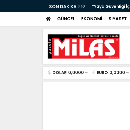
bıta Denetimleri Devam Ediyor”
SON DAKİKA
"Bir Sonraki Yangı
GÜNCEL
EKONOMİ
SİYASET
DOLAR
0,0000
EURO
0,0000