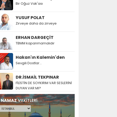
Bir Oğuz Vak'ası
YUSUF POLAT
Zirveye daha da zirveye
ERHAN DARGEÇİT
TBMM kapanmamalıdır
Hakan'ın Kalemin'den
Sevgili Dostlar...
DR.İSMAİL TEKPINAR
FİLİSTİN DE SOYKIRIM VAR SESLERİNİ
DUYAN VAR MI?
NAMAZ
VAKİTLERİ