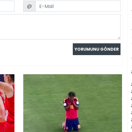
Email
@