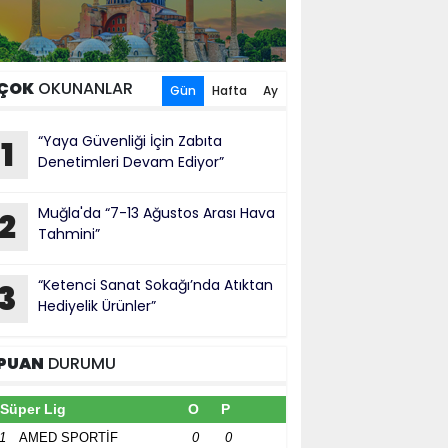
ÇOK
OKUNANLAR
Gün
Hafta
Ay
“Yaya Güvenliği İçin Zabıta
1
Denetimleri Devam Ediyor”
Muğla'da “7-13 Ağustos Arası Hava
2
Tahmini”
“Ketenci Sanat Sokağı’nda Atıktan
3
Hediyelik Ürünler”
PUAN
DURUMU
Süper Lig
O
P
1
AMED SPORTİF
0
0