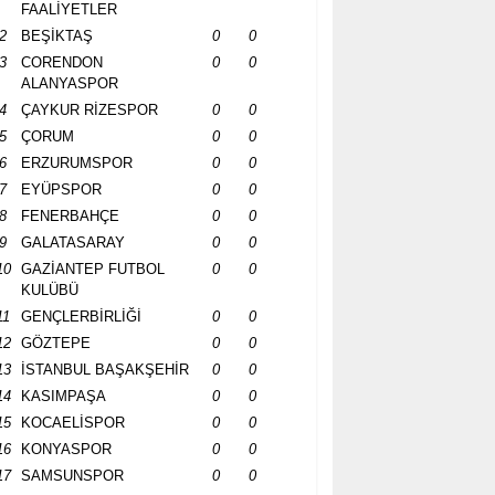
FAALİYETLER
2
BEŞİKTAŞ
0
0
3
CORENDON
0
0
ALANYASPOR
4
ÇAYKUR RİZESPOR
0
0
5
ÇORUM
0
0
6
ERZURUMSPOR
0
0
7
EYÜPSPOR
0
0
8
FENERBAHÇE
0
0
9
GALATASARAY
0
0
10
GAZİANTEP FUTBOL
0
0
KULÜBÜ
11
GENÇLERBİRLİĞİ
0
0
12
GÖZTEPE
0
0
13
İSTANBUL BAŞAKŞEHİR
0
0
14
KASIMPAŞA
0
0
15
KOCAELİSPOR
0
0
16
KONYASPOR
0
0
17
SAMSUNSPOR
0
0