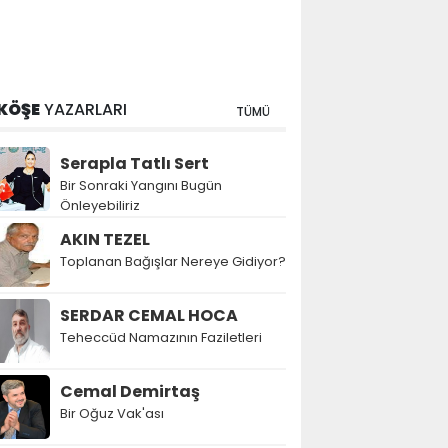
KÖŞE
YAZARLARI
TÜMÜ
Serapla Tatlı Sert
Bir Sonraki Yangını Bugün
Önleyebiliriz
AKIN TEZEL
Toplanan Bağışlar Nereye Gidiyor?
SERDAR CEMAL HOCA
Teheccüd Namazının Faziletleri
Cemal Demirtaş
Bir Oğuz Vak'ası