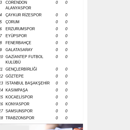
3
CORENDON
0
0
ALANYASPOR
4
ÇAYKUR RİZESPOR
0
0
5
ÇORUM
0
0
6
ERZURUMSPOR
0
0
7
EYÜPSPOR
0
0
8
FENERBAHÇE
0
0
9
GALATASARAY
0
0
10
GAZİANTEP FUTBOL
0
0
KULÜBÜ
11
GENÇLERBİRLİĞİ
0
0
12
GÖZTEPE
0
0
13
İSTANBUL BAŞAKŞEHİR
0
0
14
KASIMPAŞA
0
0
15
KOCAELİSPOR
0
0
16
KONYASPOR
0
0
17
SAMSUNSPOR
0
0
18
TRABZONSPOR
0
0