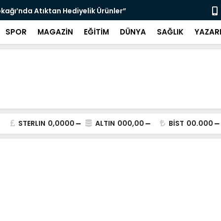
kağı’nda Atıktan Hediyelik Ürünler”
“Yaya Güven
SPOR
MAGAZİN
EĞİTİM
DÜNYA
SAĞLIK
YAZAR
STERLIN
0,0000
ALTIN
000,00
BİST
00.000