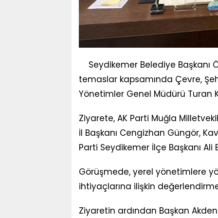
Seydikemer Belediye Başkanı Ön
temaslar kapsamında Çevre, Şehirci
Yönetimler Genel Müdürü Turan Kon
Ziyarete, AK Parti Muğla Milletve
İl Başkanı Cengizhan Güngör, Kav
Parti Seydikemer İlçe Başkanı Ali B
Görüşmede, yerel yönetimlere yöne
ihtiyaçlarına ilişkin değerlendirm
Ziyaretin ardından Başkan Akdenizli