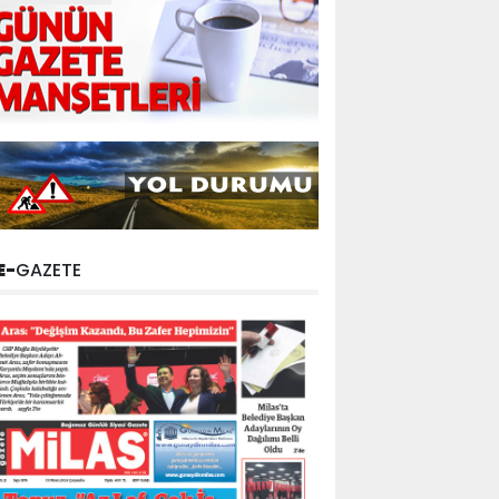
E-
GAZETE