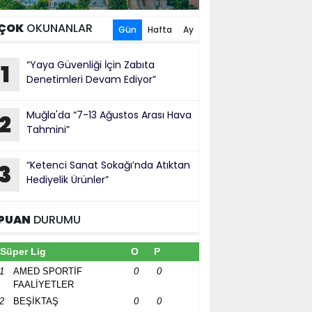
ÇOK
OKUNANLAR
Gün
Hafta
Ay
“Yaya Güvenliği İçin Zabıta
1
Denetimleri Devam Ediyor”
Muğla'da “7-13 Ağustos Arası Hava
2
Tahmini”
“Ketenci Sanat Sokağı’nda Atıktan
3
Hediyelik Ürünler”
PUAN
DURUMU
Süper Lig
O
P
1
AMED SPORTİF
0
0
FAALİYETLER
2
BEŞİKTAŞ
0
0