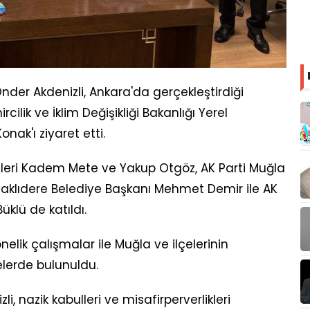
der Akdenizli, Ankara'da gerçekleştirdiği
lik ve İklim Değişikliği Bakanlığı Yerel
ak'ı ziyaret etti.
killeri Kadem Mete ve Yakup Otgöz, AK Parti Muğla
aklıdere Belediye Başkanı Mehmet Demir ile AK
üklü de katıldı.
lik çalışmalar ile Muğla ve ilçelerinin
elerde bulunuldu.
, nazik kabulleri ve misafirperverlikleri