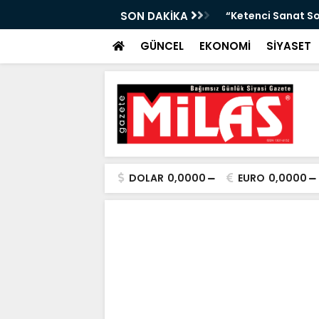
Arası Hava Tahmini”
SON DAKİKA
“Ketenci Sanat So
GÜNCEL
EKONOMİ
SİYASET
DOLAR
0,0000
EURO
0,0000