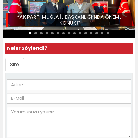
“AK PARTİ MUĞLA İL BAŞKANLIĞI’NDA ÖNEMLİ
KONUK!”
Neler Söylendi?
Site