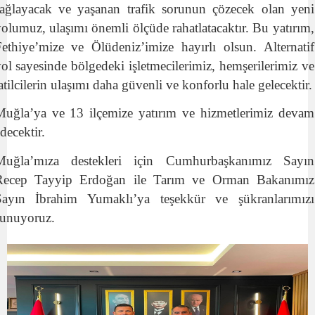
sağlayacak ve yaşanan trafik sorunun çözecek olan yeni
olumuz, ulaşımı önemli ölçüde rahatlatacaktır. Bu yatırım,
ethiye’mize ve Ölüdeniz’imize hayırlı olsun. Alternatif
ol sayesinde bölgedeki işletmecilerimiz, hemşerilerimiz ve
atilcilerin ulaşımı daha güvenli ve konforlu hale gelecektir.
Muğla’ya ve 13 ilçemize yatırım ve hizmetlerimiz devam
decektir.
Muğla’mıza destekleri için Cumhurbaşkanımız Sayın
Recep Tayyip Erdoğan ile Tarım ve Orman Bakanımız
Sayın İbrahim Yumaklı’ya teşekkür ve şükranlarımızı
sunuyoruz.