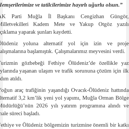
emşerilerimize ve tatilcilerimize hayırlı uğurlu olsun.”
AK Parti Muğla İl Başkanı Cengizhan Güngör,
Milletvekilleri Kadem Mete ve Yakup Otgöz yazılı
çıklama yaparak şunları kaydetti.
Ölüdeniz yoluna alternatif yol için izin ve proje
alışmalarına başlamıştık. Çalışmalarımız meyvesini verdi.
Turizmin gözbebeği Fethiye Ölüdeniz’de özellikle yaz
ylarında yaşanan ulaşım ve trafik sorununa çözüm için ilk
dım atıldı.
oğun araç trafiğinin yaşandığı Ovacık-Ölüdeniz hattında
lternatif 3,2 km’lik yeni yol yapımı, Muğla Orman Bölge
Müdürlüğü’nün 2026 yılı yatırım programına alındı ve
hale süreci başladı.
ethiye ve Ölüdeniz bölgemizin turizmine önemli bir katkı