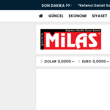
Arası Hava Tahmini”
SON DAKİKA
“Ketenci Sanat So
GÜNCEL
EKONOMİ
SİYASET
DOLAR
0,0000
EURO
0,0000