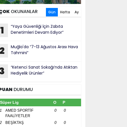
ÇOK
OKUNANLAR
Gün
Hafta
Ay
“Yaya Güvenliği İçin Zabıta
1
Denetimleri Devam Ediyor”
Muğla'da “7-13 Ağustos Arası Hava
2
Tahmini”
“Ketenci Sanat Sokağı’nda Atıktan
3
Hediyelik Ürünler”
PUAN
DURUMU
Süper Lig
O
P
1
AMED SPORTİF
0
0
FAALİYETLER
2
BEŞİKTAŞ
0
0