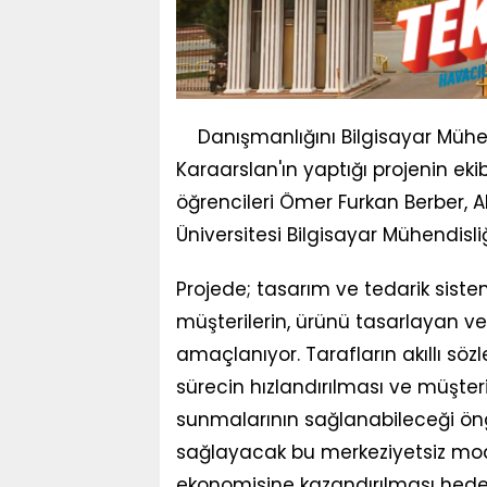
Danışmanlığını Bilgisayar Mühen
Karaarslan'ın yaptığı projenin ek
öğrencileri Ömer Furkan Berber, 
Üniversitesi Bilgisayar Mühendisli
Projede; tasarım ve tedarik siste
müşterilerin, ürünü tasarlayan ve 
amaçlanıyor. Tarafların akıllı sö
sürecin hızlandırılması ve müşteril
sunmalarının sağlanabileceği öng
sağlayacak bu merkeziyetsiz mode
ekonomisine kazandırılması hedef