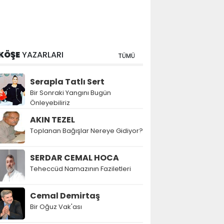
KÖŞE
YAZARLARI
TÜMÜ
Serapla Tatlı Sert
Bir Sonraki Yangını Bugün
Önleyebiliriz
AKIN TEZEL
Toplanan Bağışlar Nereye Gidiyor?
SERDAR CEMAL HOCA
Teheccüd Namazının Faziletleri
Cemal Demirtaş
Bir Oğuz Vak'ası