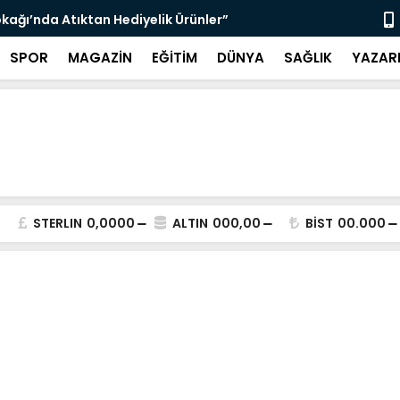
kağı’nda Atıktan Hediyelik Ürünler”
“Yaya Güven
SPOR
MAGAZİN
EĞİTİM
DÜNYA
SAĞLIK
YAZAR
STERLIN
0,0000
ALTIN
000,00
BİST
00.000