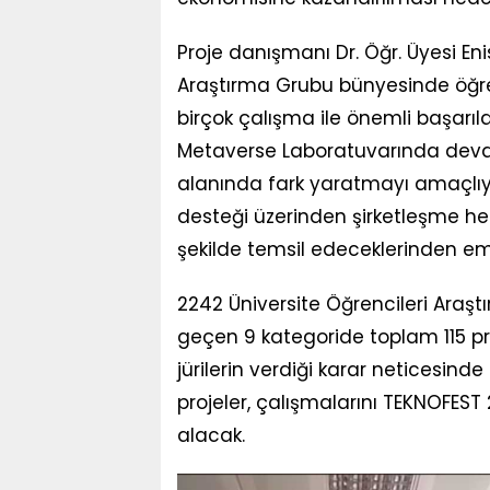
Proje danışmanı Dr. Öğr. Üyesi Eni
Araştırma Grubu bünyesinde öğrenci
birçok çalışma ile önemli başarı
Metaverse Laboratuvarında devam 
alanında fark yaratmayı amaçlıyo
desteği üzerinden şirketleşme hed
şekilde temsil edeceklerinden em
2242 Üniversite Öğrencileri Araşt
geçen 9 kategoride toplam 115 pr
jürilerin verdiği karar neticesind
projeler, çalışmalarını TEKNOFES
alacak.