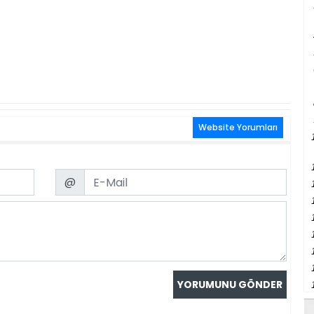
Website Yorumları
Email
@