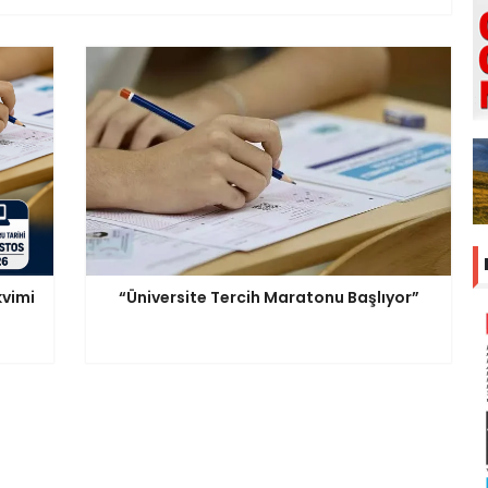
kvimi
“Üniversite Tercih Maratonu Başlıyor”