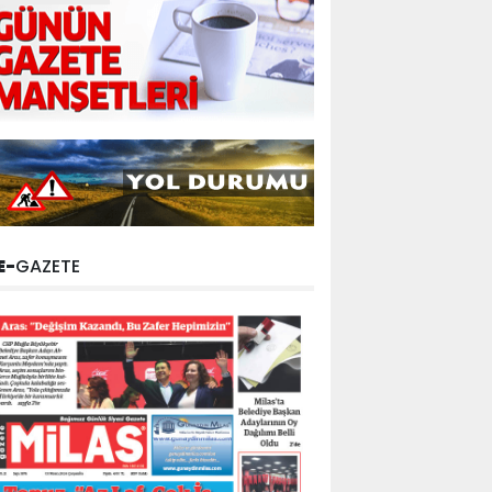
E-
GAZETE