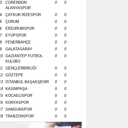
3
CORENDON
0
0
ALANYASPOR
4
ÇAYKUR RİZESPOR
0
0
5
ÇORUM
0
0
6
ERZURUMSPOR
0
0
7
EYÜPSPOR
0
0
8
FENERBAHÇE
0
0
9
GALATASARAY
0
0
10
GAZİANTEP FUTBOL
0
0
KULÜBÜ
11
GENÇLERBİRLİĞİ
0
0
12
GÖZTEPE
0
0
13
İSTANBUL BAŞAKŞEHİR
0
0
14
KASIMPAŞA
0
0
15
KOCAELİSPOR
0
0
16
KONYASPOR
0
0
17
SAMSUNSPOR
0
0
18
TRABZONSPOR
0
0