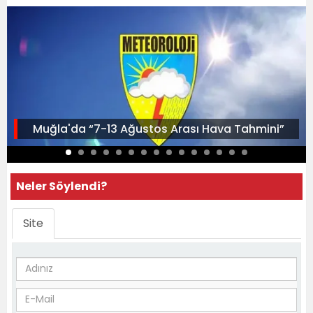
Muğla'da “7-13 Ağustos Arası Hava Tahmini”
Neler Söylendi?
Site