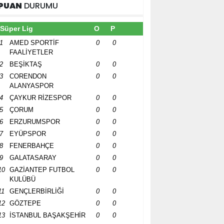
PUAN
DURUMU
Süper Lig
O
P
1
AMED SPORTİF
0
0
FAALİYETLER
2
BEŞİKTAŞ
0
0
3
CORENDON
0
0
ALANYASPOR
4
ÇAYKUR RİZESPOR
0
0
5
ÇORUM
0
0
6
ERZURUMSPOR
0
0
7
EYÜPSPOR
0
0
8
FENERBAHÇE
0
0
9
GALATASARAY
0
0
10
GAZİANTEP FUTBOL
0
0
KULÜBÜ
11
GENÇLERBİRLİĞİ
0
0
12
GÖZTEPE
0
0
13
İSTANBUL BAŞAKŞEHİR
0
0