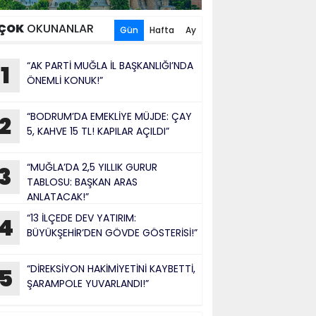
ÇOK
OKUNANLAR
Gün
Hafta
Ay
“AK PARTİ MUĞLA İL BAŞKANLIĞI’NDA
1
ÖNEMLİ KONUK!”
“BODRUM’DA EMEKLİYE MÜJDE: ÇAY
2
5, KAHVE 15 TL! KAPILAR AÇILDI”
“MUĞLA’DA 2,5 YILLIK GURUR
3
TABLOSU: BAŞKAN ARAS
ANLATACAK!”
“13 İLÇEDE DEV YATIRIM:
4
BÜYÜKŞEHİR’DEN GÖVDE GÖSTERİSİ!”
“DİREKSİYON HAKİMİYETİNİ KAYBETTİ,
5
ŞARAMPOLE YUVARLANDI!”