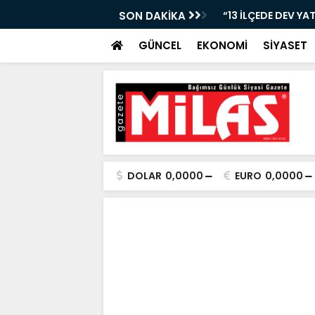
Nİ KAYBETTİ, ŞARAMPOLE YUVARLANDI!”
SON DAKİKA
“13 İLÇEDE DEV YA
GÜNCEL
EKONOMİ
SİYASET
DOLAR
0,0000
EURO
0,0000