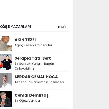
KÖŞE
YAZARLARI
TÜMÜ
AKIN TEZEL
Ağaç Kesen Kızılderililer
Serapla Tatlı Sert
Bir Sonraki Yangını Bugün
Önleyebiliriz
SERDAR CEMAL HOCA
Teheccüd Namazının Faziletleri
Cemal Demirtaş
Bir Oğuz Vak'ası