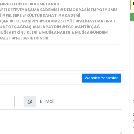
IRBELEDIYESI #AHMETARAS
AFELSEFEVEYAŞAMAKADEMISI #DEMOKRASISEMPOZYUMU
#FELSEFE #KÜLTÜRSANAT #AKADEMI
ER #TOLGAŞIRIN #SOLMAZZELYÜT #ALIHAYDARFIRAT
UATÖZÇAĞDAŞ #ALIAPAYDIN #EGE #ANTIKÇAĞ
UĞLAETKINLIKLERI #MUĞLAHABER #MUĞLAGÜNDEM
LET #FELSEFIETKINLIK
Website Yorumları
Email
@