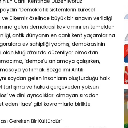
nın En Canlı Kentinde Düzenliyoruz”
Apaydın “Demokratik sistemlerin küresel
ve ülkemiz özelinde büyük bir sınavın verildiği
nlamına gelen demokrasi kavramını en temelden
nliği, antik dünyanın en canlı kent yaşamlarına
 agoralara ev sahipliği yapmış, demokrasinin
ası olan Muğla’mızda düzenliyor olmaktan
i amacımız, ‘demos’u anlamaya çalışırken,
da masaya yatırmak. Sözgelimi Antik
nı soydan gelen insanların oluşturduğu halk
el tartışma ve hukuki çerçeveden yoksun
los’ ve dini ayrıcalıkları olmayan sıradan
t eden ‘laos’ gibi kavramlarla birlikte
sı Gereken Bir Kültürdür”