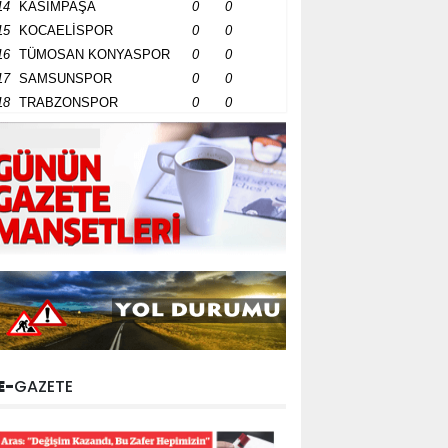
14
KASIMPAŞA
0
0
15
KOCAELİSPOR
0
0
16
TÜMOSAN KONYASPOR
0
0
17
SAMSUNSPOR
0
0
18
TRABZONSPOR
0
0
E-
GAZETE