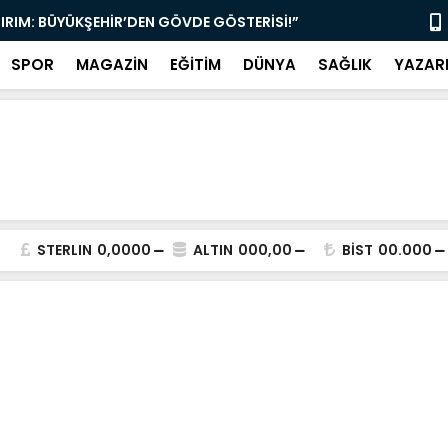
TIRIM: BÜYÜKŞEHİR’DEN GÖVDE GÖSTERİSİ!”
“MUĞLA’DA 
SPOR
MAGAZİN
EĞİTİM
DÜNYA
SAĞLIK
YAZAR
STERLIN
0,0000
ALTIN
000,00
BİST
00.000