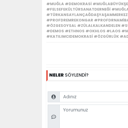
#MUĞLA #DEMOKRASI #MUĞLABÜYÜKŞEH
#FELSEFEKÜLTÜRSANATDERNEĞI #MUĞL
#TÜRKANSAYLANÇAĞDAŞYAŞAMMERKEZI 
#PROFDREMREKONGAR #PROFDRNAMIBAŞ
#ÖZGESOYSAL #ZÜLALKALKANDELEN #S
#DEMOS #ETHNOS #OKHLOS #LAOS #M
#KATILIMCIDEMOKRASI #ÖZGÜRLÜK #ADA
NELER
SÖYLENDİ?
Name
Comment