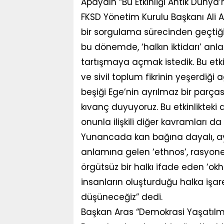
Apaydın “Bu Etkinliği Antik Dünya’
FKSD Yönetim Kurulu Başkanı Ali 
bir sorgulama sürecinden geçtiği 
bu dönemde, ‘halkın iktidarı’ a
tartışmaya açmak istedik. Bu etki
ve sivil toplum fikrinin yeşerdiği
beşiği Ege’nin ayrılmaz bir parç
kıvanç duyuyoruz. Bu etkinliktek
onunla ilişkili diğer kavramları 
Yunancada kan bağına dayalı, ay
anlamına gelen ‘ethnos’, rasyon
örgütsüz bir halkı ifade eden ‘okh
insanların oluşturduğu halka işare
düşüneceğiz” dedi.
Başkan Aras “Demokrasi Yaşatılma