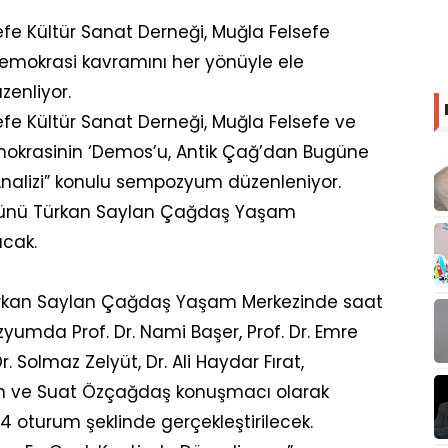
efe Kültür Sanat Derneği, Muğla Felsefe
 demokrasi kavramını her yönüyle ele
enliyor.
efe Kültür Sanat Derneği, Muğla Felsefe ve
emokrasinin ‘Demos’u, Antik Çağ’dan Bugüne
Analizi” konulu sempozyum düzenleniyor.
i günü Türkan Saylan Çağdaş Yaşam
acak.
ürkan Saylan Çağdaş Yaşam Merkezinde saat
umda Prof. Dr. Nami Başer, Prof. Dr. Emre
Dr. Solmaz Zelyüt, Dr. Ali Haydar Fırat,
len ve Suat Özçağdaş konuşmacı olarak
 oturum şeklinde gerçekleştirilecek.