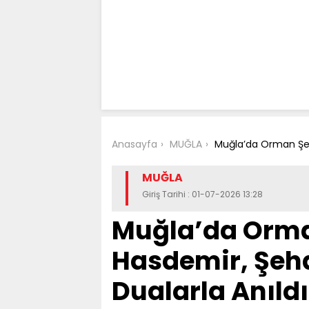
Anasayfa
MUĞLA
Muğla’da Orman Şehi
MUĞLA
Giriş Tarihi : 01-07-2026 13:28
Muğla’da Orma
Hasdemir, Şeha
Dualarla Anıldı