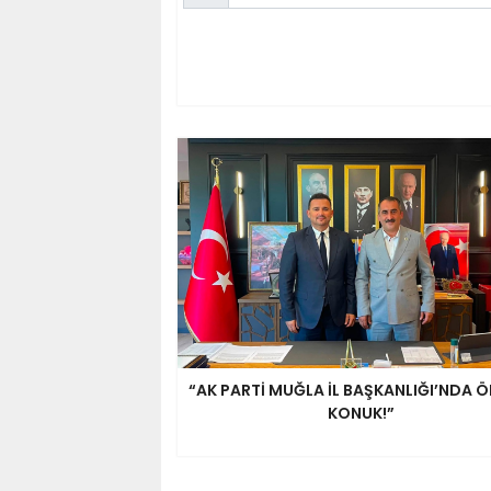
“AK PARTİ MUĞLA İL BAŞKANLIĞI’NDA Ö
KONUK!”