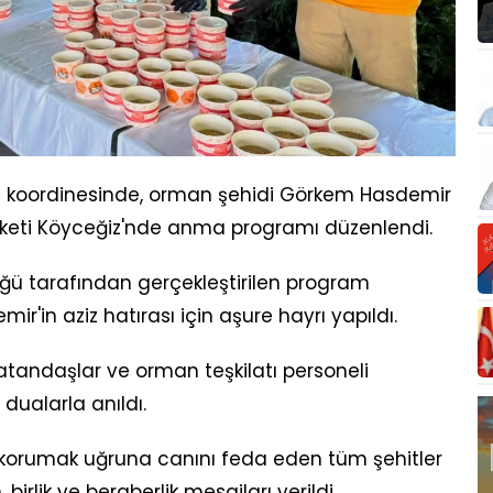
 koordinesinde, orman şehidi Görkem Hasdemir
eketi Köyceğiz'nde anma programı düzenlendi.
ü tarafından gerçekleştirilen program
'in aziz hatırası için aşure hayrı yapıldı.
vatandaşlar ve orman teşkilatı personeli
dualarla anıldı.
korumak uğruna canını feda eden tüm şehitler
irlik ve beraberlik mesajları verildi.