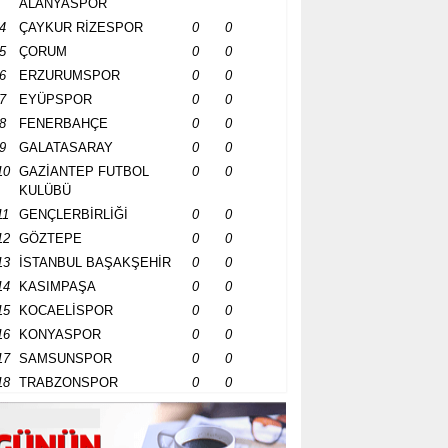
ALANYASPOR
4
ÇAYKUR RİZESPOR
0
0
5
ÇORUM
0
0
6
ERZURUMSPOR
0
0
7
EYÜPSPOR
0
0
8
FENERBAHÇE
0
0
9
GALATASARAY
0
0
10
GAZİANTEP FUTBOL
0
0
KULÜBÜ
11
GENÇLERBİRLİĞİ
0
0
12
GÖZTEPE
0
0
13
İSTANBUL BAŞAKŞEHİR
0
0
14
KASIMPAŞA
0
0
15
KOCAELİSPOR
0
0
16
KONYASPOR
0
0
17
SAMSUNSPOR
0
0
18
TRABZONSPOR
0
0