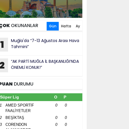
ÇOK
OKUNANLAR
Gün
Hafta
Ay
Muğla'da “7-13 Ağustos Arası Hava
1
Tahmini”
“AK PARTİ MUĞLA İL BAŞKANLIĞI’NDA
2
ÖNEMLİ KONUK!”
PUAN
DURUMU
Süper Lig
O
P
1
AMED SPORTİF
0
0
FAALİYETLER
2
BEŞİKTAŞ
0
0
3
CORENDON
0
0