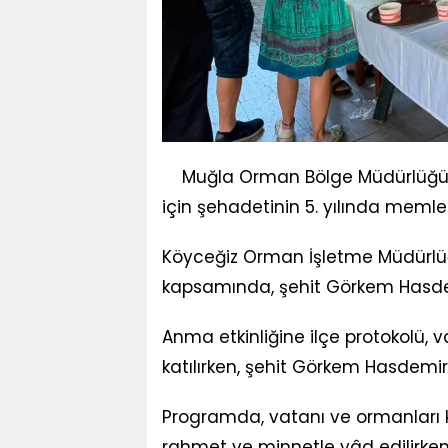
Muğla Orman Bölge Müdürlüğü
için şehadetinin 5. yılında meml
Köyceğiz Orman İşletme Müdürlüğ
kapsamında, şehit Görkem Hasdemir
Anma etkinliğine ilçe protokolü, 
katılırken, şehit Görkem Hasdemir 
Programda, vatanı ve ormanları 
rahmet ve minnetle yâd edilirken, b