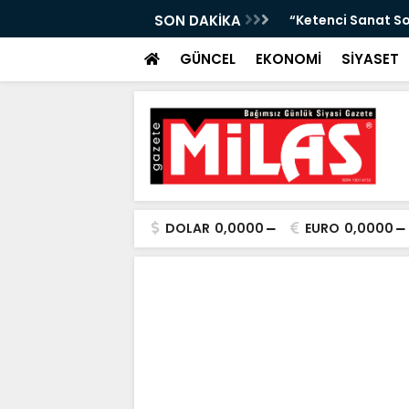
da Atıktan Hediyelik Ürünler”
SON DAKİKA
“Yaya Güvenliği İ
GÜNCEL
EKONOMİ
SİYASET
DOLAR
0,0000
EURO
0,0000