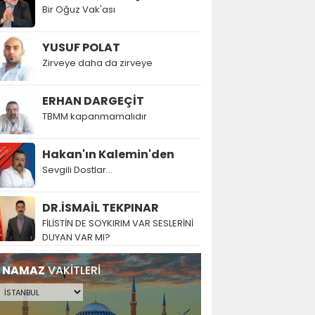
Bir Oğuz Vak'ası
YUSUF POLAT
Zirveye daha da zirveye
ERHAN DARGEÇİT
TBMM kapanmamalıdır
Hakan'ın Kalemin'den
Sevgili Dostlar...
DR.İSMAİL TEKPINAR
FİLİSTİN DE SOYKIRIM VAR SESLERİNİ
DUYAN VAR MI?
NAMAZ
VAKİTLERİ