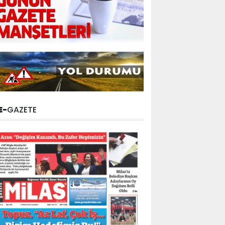
E-
GAZETE