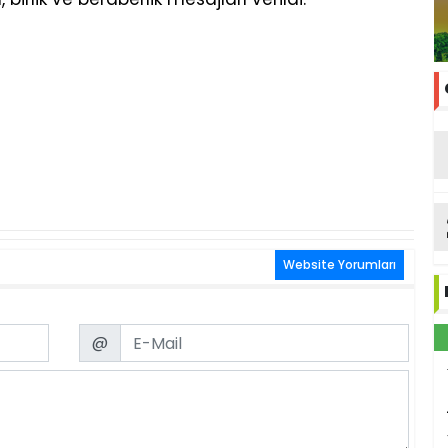
Website Yorumları
Email
@