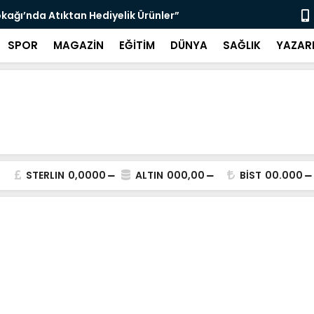
çin Zabıta Denetimleri Devam Ediyor”
"Bir Sonrak
SPOR
MAGAZİN
EĞİTİM
DÜNYA
SAĞLIK
YAZAR
STERLIN
0,0000
ALTIN
000,00
BİST
00.000