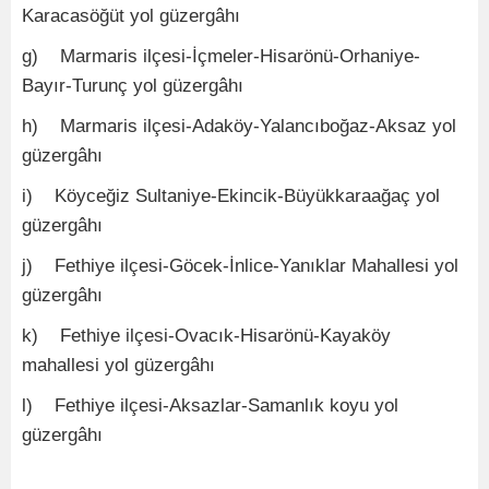
Karacasöğüt yol güzergâhı
g) Marmaris ilçesi-İçmeler-Hisarönü-Orhaniye-
Bayır-Turunç yol güzergâhı
h) Marmaris ilçesi-Adaköy-Yalancıboğaz-Aksaz yol
güzergâhı
i) Köyceğiz Sultaniye-Ekincik-Büyükkaraağaç yol
güzergâhı
j) Fethiye ilçesi-Göcek-İnlice-Yanıklar Mahallesi yol
güzergâhı
k) Fethiye ilçesi-Ovacık-Hisarönü-Kayaköy
mahallesi yol güzergâhı
l) Fethiye ilçesi-Aksazlar-Samanlık koyu yol
güzergâhı