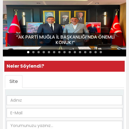
“AK PARTİ MUĞLA İL BAŞKANLIĞI’NDA ÖNEMLİ
KONUK!”
Neler Söylendi?
Site