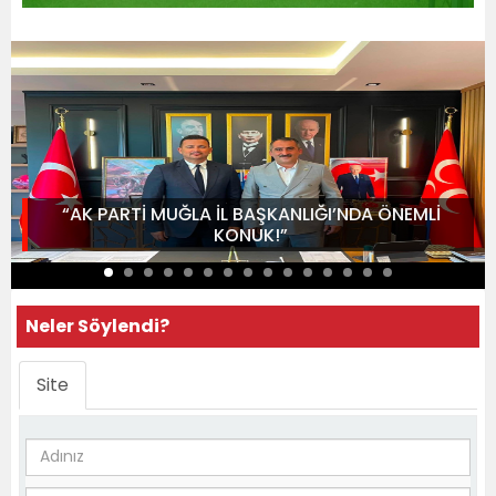
“AK PARTİ MUĞLA İL BAŞKANLIĞI’NDA ÖNEMLİ
KONUK!”
Neler Söylendi?
Site