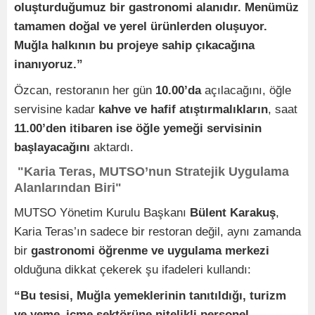
oluşturduğumuz bir gastronomi alanıdır. Menümüz
tamamen doğal ve yerel ürünlerden oluşuyor.
Muğla halkının bu projeye sahip çıkacağına
inanıyoruz.”
Özcan, restoranın her gün
10.00’da
açılacağını, öğle
servisine kadar
kahve ve hafif atıştırmalıkların
, saat
11.00’den itibaren ise öğle yemeği servisinin
başlayacağını
aktardı.
"Karia Teras, MUTSO’nun Stratejik Uygulama
Alanlarından Biri"
MUTSO Yönetim Kurulu Başkanı
Bülent Karakuş
,
Karia Teras’ın sadece bir restoran değil, aynı zamanda
bir
gastronomi öğrenme ve uygulama merkezi
olduğuna dikkat çekerek şu ifadeleri kullandı:
“Bu tesisi, Muğla yemeklerinin tanıtıldığı, turizm
ve yeme–içme sektörüne nitelikli personel