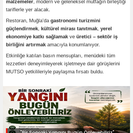
malzemeler
, modern ve geleneksel mutfağın birleştiği
tariflerle yer alacak.
Restoran, Muğla’da
gastronomi turizmini
güçlendirmek
,
kültürel mirası tanıtmak
,
yerel
ekonomiye katkı sağlamak
ve
üretici – sektör iş
birliğini artırmak
amacıyla konumlanıyor.
Etkinliğe katılan basın mensupları, menüdeki tüm
lezzetleri deneyimleyerek işletmeye dair görüşlerini
MUTSO yetkilileriyle paylaşma fırsatı buldu.
"Bir Sonraki Yangını Bugün Önleyebiliriz"