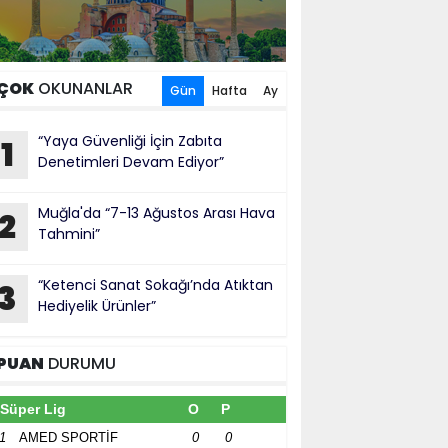
ÇOK
OKUNANLAR
Gün
Hafta
Ay
“Yaya Güvenliği İçin Zabıta
1
Denetimleri Devam Ediyor”
Muğla'da “7-13 Ağustos Arası Hava
2
Tahmini”
“Ketenci Sanat Sokağı’nda Atıktan
3
Hediyelik Ürünler”
PUAN
DURUMU
Süper Lig
O
P
1
AMED SPORTİF
0
0