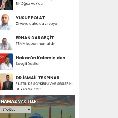
Bir Oğuz Vak'ası
YUSUF POLAT
Zirveye daha da zirveye
ERHAN DARGEÇİT
TBMM kapanmamalıdır
Hakan'ın Kalemin'den
Sevgili Dostlar...
DR.İSMAİL TEKPINAR
FİLİSTİN DE SOYKIRIM VAR SESLERİNİ
DUYAN VAR MI?
NAMAZ
VAKİTLERİ