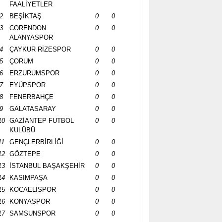
FAALİYETLER
2
BEŞİKTAŞ
0
0
3
CORENDON
0
0
ALANYASPOR
4
ÇAYKUR RİZESPOR
0
0
5
ÇORUM
0
0
6
ERZURUMSPOR
0
0
7
EYÜPSPOR
0
0
8
FENERBAHÇE
0
0
9
GALATASARAY
0
0
10
GAZİANTEP FUTBOL
0
0
KULÜBÜ
11
GENÇLERBİRLİĞİ
0
0
12
GÖZTEPE
0
0
13
İSTANBUL BAŞAKŞEHİR
0
0
14
KASIMPAŞA
0
0
15
KOCAELİSPOR
0
0
16
KONYASPOR
0
0
17
SAMSUNSPOR
0
0