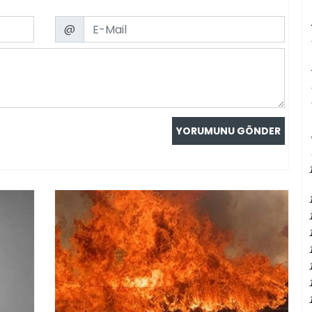
Email
@