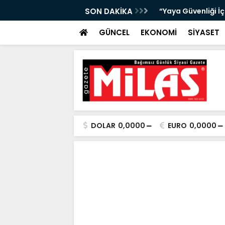
bıta Denetimleri Devam Ediyor”
SON DAKİKA
"Bir Sonraki Yangı
GÜNCEL
EKONOMİ
SİYASET
DOLAR
0,0000
EURO
0,0000