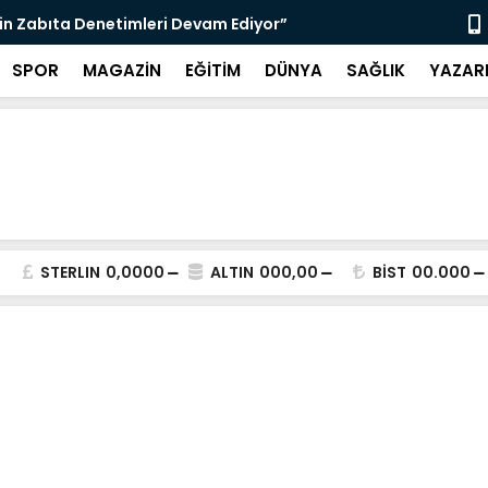
nı Bugün Önleyebiliriz" Çağrısı
Selahattin
SPOR
MAGAZİN
EĞİTİM
DÜNYA
SAĞLIK
YAZAR
STERLIN
0,0000
ALTIN
000,00
BİST
00.000