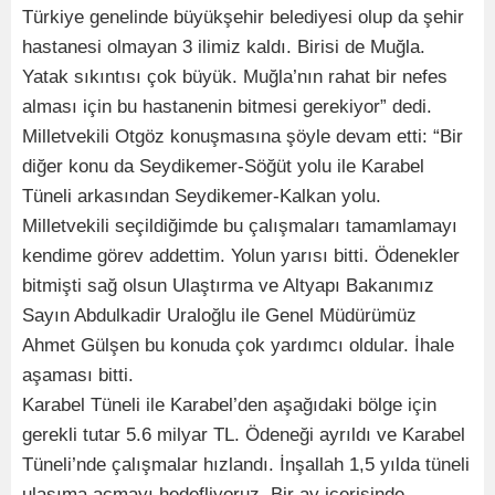
Türkiye genelinde büyükşehir belediyesi olup da şehir
hastanesi olmayan 3 ilimiz kaldı. Birisi de Muğla.
Yatak sıkıntısı çok büyük. Muğla’nın rahat bir nefes
alması için bu hastanenin bitmesi gerekiyor” dedi.
Milletvekili Otgöz konuşmasına şöyle devam etti: “Bir
diğer konu da Seydikemer-Söğüt yolu ile Karabel
Tüneli arkasından Seydikemer-Kalkan yolu.
Milletvekili seçildiğimde bu çalışmaları tamamlamayı
kendime görev addettim. Yolun yarısı bitti. Ödenekler
bitmişti sağ olsun Ulaştırma ve Altyapı Bakanımız
Sayın Abdulkadir Uraloğlu ile Genel Müdürümüz
Ahmet Gülşen bu konuda çok yardımcı oldular. İhale
aşaması bitti.
Karabel Tüneli ile Karabel’den aşağıdaki bölge için
gerekli tutar 5.6 milyar TL. Ödeneği ayrıldı ve Karabel
Tüneli’nde çalışmalar hızlandı. İnşallah 1,5 yılda tüneli
ulaşıma açmayı hedefliyoruz. Bir ay içerisinde