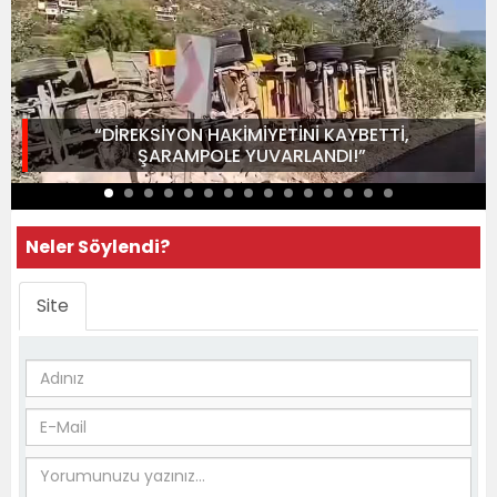
“DİREKSİYON HAKİMİYETİNİ KAYBETTİ,
ŞARAMPOLE YUVARLANDI!”
Neler Söylendi?
Site