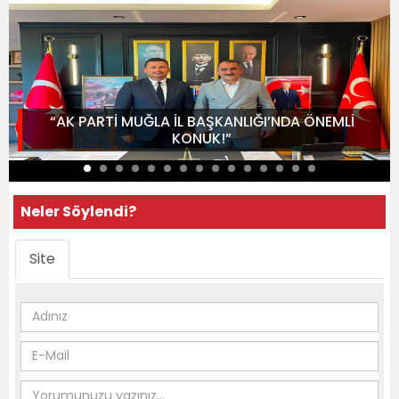
“AK PARTİ MUĞLA İL BAŞKANLIĞI’NDA ÖNEMLİ
KONUK!”
Neler Söylendi?
Site