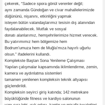
çekerek, “Sadece spora gönül verenler değil;
aynı zamanda Gündoğan ve civar mahallelerimizde
düğününü, nişanını, etkinliğini yapmak
isteyen bütün vatandaşlarımız tesisin dış alanından
faydalanabilecek. Mutfak ve sosyal
donatı alanlarımız, hemşehrilerimize hizmet verecek.
Bu yatırımımız hem bölgemize hem
Bodrum’umuza hem de Muğla’mıza hayırlı uğurlu
olsun.” ifadelerini kullandı.
Komplekste Baştan Sona Yenileme Çalışması
Yapılan çalışmalar kapsamında iklimlendirme, zemin,
kamera ve aydınlatma sistemleri
tamamen yenilenen kompleksin teknik altyapısı
güçlendirildi.
Kompleksin seyirci giriş katında; 142 metrekare
büyüklüğünde fitness ve kardiyo salonunun
yanı sıra lobi, ışık odası, kantin ve misafir tuvaletleri