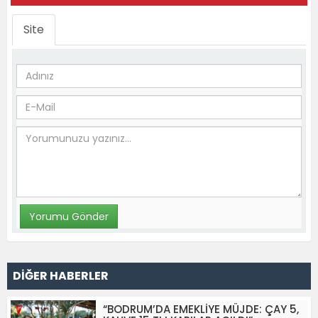
Site
DİĞER HABERLER
“BODRUM’DA EMEKLİYE MÜJDE: ÇAY 5,