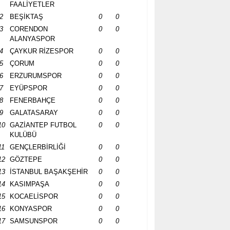
FAALİYETLER
2
BEŞİKTAŞ
0
0
3
CORENDON
0
0
ALANYASPOR
4
ÇAYKUR RİZESPOR
0
0
5
ÇORUM
0
0
6
ERZURUMSPOR
0
0
7
EYÜPSPOR
0
0
8
FENERBAHÇE
0
0
9
GALATASARAY
0
0
10
GAZİANTEP FUTBOL
0
0
KULÜBÜ
11
GENÇLERBİRLİĞİ
0
0
12
GÖZTEPE
0
0
13
İSTANBUL BAŞAKŞEHİR
0
0
14
KASIMPAŞA
0
0
15
KOCAELİSPOR
0
0
16
KONYASPOR
0
0
17
SAMSUNSPOR
0
0