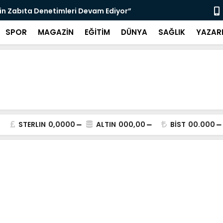
nı Bugün Önleyebiliriz" Çağrısı
Selahattin
SPOR
MAGAZİN
EĞİTİM
DÜNYA
SAĞLIK
YAZAR
STERLIN
0,0000
ALTIN
000,00
BİST
00.000