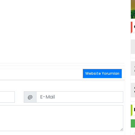
Website Yorumları
Email
@