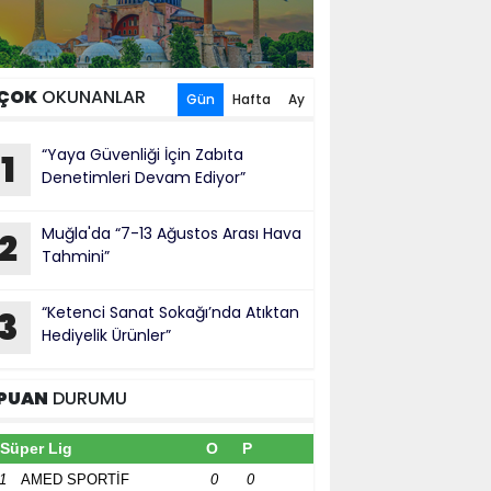
ÇOK
OKUNANLAR
Gün
Hafta
Ay
“Yaya Güvenliği İçin Zabıta
1
Denetimleri Devam Ediyor”
Muğla'da “7-13 Ağustos Arası Hava
2
Tahmini”
“Ketenci Sanat Sokağı’nda Atıktan
3
Hediyelik Ürünler”
PUAN
DURUMU
Süper Lig
O
P
1
AMED SPORTİF
0
0