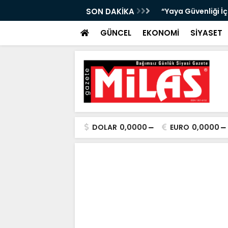
bıta Denetimleri Devam Ediyor”
SON DAKİKA
"Bir Sonraki Yangı
GÜNCEL
EKONOMİ
SİYASET
DOLAR
0,0000
EURO
0,0000