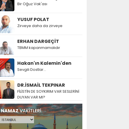
Bir Oğuz Vak'ası
YUSUF POLAT
Zirveye daha da zirveye
ERHAN DARGEÇİT
TBMM kapanmamalıdır
Hakan'ın Kalemin'den
Sevgili Dostlar...
DR.İSMAİL TEKPINAR
FİLİSTİN DE SOYKIRIM VAR SESLERİNİ
DUYAN VAR MI?
NAMAZ
VAKİTLERİ