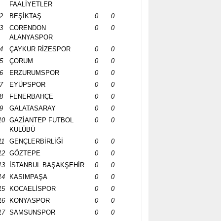
FAALİYETLER
2
BEŞİKTAŞ
0
0
3
CORENDON
0
0
ALANYASPOR
4
ÇAYKUR RİZESPOR
0
0
5
ÇORUM
0
0
6
ERZURUMSPOR
0
0
7
EYÜPSPOR
0
0
8
FENERBAHÇE
0
0
9
GALATASARAY
0
0
10
GAZİANTEP FUTBOL
0
0
KULÜBÜ
11
GENÇLERBİRLİĞİ
0
0
12
GÖZTEPE
0
0
13
İSTANBUL BAŞAKŞEHİR
0
0
14
KASIMPAŞA
0
0
15
KOCAELİSPOR
0
0
16
KONYASPOR
0
0
17
SAMSUNSPOR
0
0