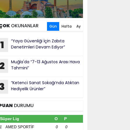
ÇOK
OKUNANLAR
Gün
Hafta
Ay
“Yaya Güvenliği İçin Zabıta
1
Denetimleri Devam Ediyor”
Muğla'da “7-13 Ağustos Arası Hava
2
Tahmini”
“Ketenci Sanat Sokağı’nda Atıktan
3
Hediyelik Ürünler”
PUAN
DURUMU
Süper Lig
O
P
1
AMED SPORTİF
0
0