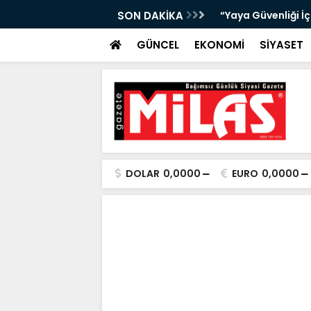
bıta Denetimleri Devam Ediyor”
SON DAKİKA
"Bir Sonraki Yangı
GÜNCEL
EKONOMİ
SİYASET
DOLAR
0,0000
EURO
0,0000