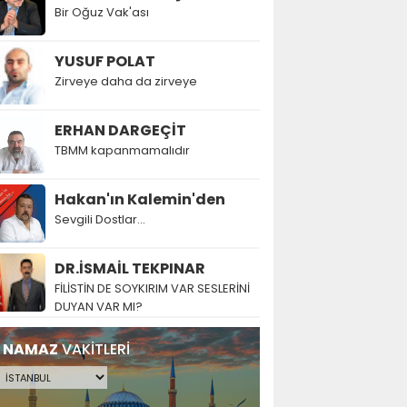
Bir Oğuz Vak'ası
YUSUF POLAT
Zirveye daha da zirveye
ERHAN DARGEÇİT
TBMM kapanmamalıdır
Hakan'ın Kalemin'den
Sevgili Dostlar...
DR.İSMAİL TEKPINAR
FİLİSTİN DE SOYKIRIM VAR SESLERİNİ
DUYAN VAR MI?
NAMAZ
VAKİTLERİ