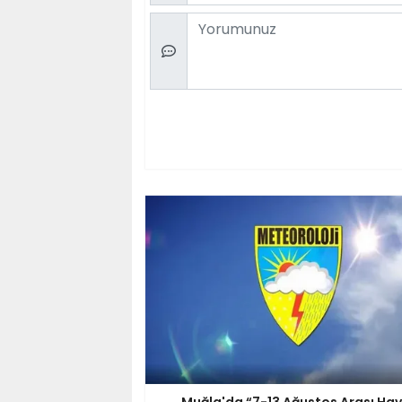
Comment
Muğla'da “7-13 Ağustos Arası Ha