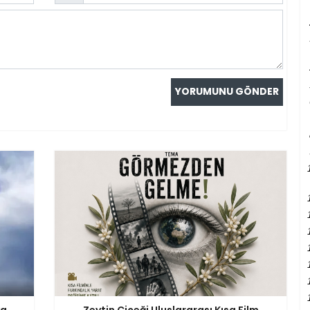
va
Zeytin Çiçeği Uluslararası Kısa Film