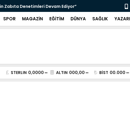
nı Bugün Önleyebiliriz" Çağrısı
Selahattin
SPOR
MAGAZİN
EĞİTİM
DÜNYA
SAĞLIK
YAZAR
STERLIN
0,0000
ALTIN
000,00
BİST
00.000