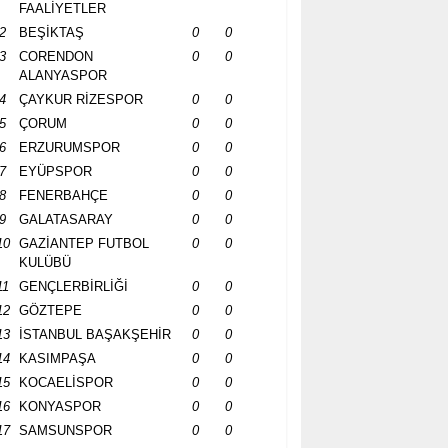
FAALİYETLER
2
BEŞİKTAŞ
0
0
3
CORENDON
0
0
ALANYASPOR
4
ÇAYKUR RİZESPOR
0
0
5
ÇORUM
0
0
6
ERZURUMSPOR
0
0
7
EYÜPSPOR
0
0
8
FENERBAHÇE
0
0
9
GALATASARAY
0
0
10
GAZİANTEP FUTBOL
0
0
KULÜBÜ
11
GENÇLERBİRLİĞİ
0
0
12
GÖZTEPE
0
0
13
İSTANBUL BAŞAKŞEHİR
0
0
14
KASIMPAŞA
0
0
15
KOCAELİSPOR
0
0
16
KONYASPOR
0
0
17
SAMSUNSPOR
0
0