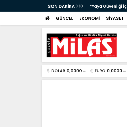
bıta Denetimleri Devam Ediyor”
SON DAKİKA
"Bir Sonraki Yangı
GÜNCEL
EKONOMİ
SİYASET
DOLAR
0,0000
EURO
0,0000