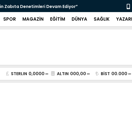
nı Bugün Önleyebiliriz" Çağrısı
Selahattin
SPOR
MAGAZİN
EĞİTİM
DÜNYA
SAĞLIK
YAZAR
STERLIN
0,0000
ALTIN
000,00
BİST
00.000