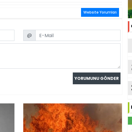
Website Yorumları
Email
@