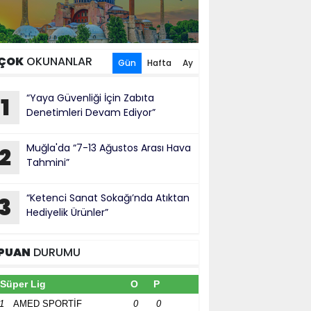
ÇOK
OKUNANLAR
Gün
Hafta
Ay
“Yaya Güvenliği İçin Zabıta
1
Denetimleri Devam Ediyor”
Muğla'da “7-13 Ağustos Arası Hava
2
Tahmini”
“Ketenci Sanat Sokağı’nda Atıktan
3
Hediyelik Ürünler”
PUAN
DURUMU
Süper Lig
O
P
1
AMED SPORTİF
0
0