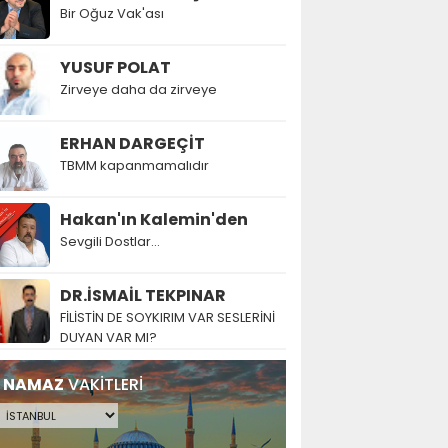
Bir Oğuz Vak'ası
YUSUF POLAT
Zirveye daha da zirveye
ERHAN DARGEÇİT
TBMM kapanmamalıdır
Hakan'ın Kalemin'den
Sevgili Dostlar...
DR.İSMAİL TEKPINAR
FİLİSTİN DE SOYKIRIM VAR SESLERİNİ
DUYAN VAR MI?
NAMAZ
VAKİTLERİ