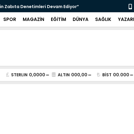
nı Bugün Önleyebiliriz" Çağrısı
Selahattin
SPOR
MAGAZİN
EĞİTİM
DÜNYA
SAĞLIK
YAZAR
STERLIN
0,0000
ALTIN
000,00
BİST
00.000