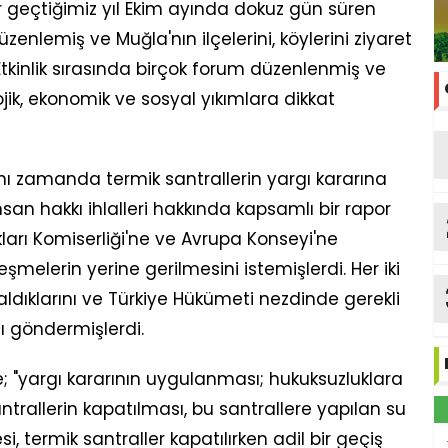
r geçtiğimiz yıl Ekim ayında dokuz gün süren
zenlemiş ve Muğla'nın ilçelerini, köylerini ziyaret
tkinlik sırasında birçok forum düzenlenmiş ve
ojik, ekonomik ve sosyal yıkımlara dikkat
ı zamanda termik santrallerin yargı kararına
nsan hakkı ihlalleri hakkında kapsamlı bir rapor
arı Komiserliği'ne ve Avrupa Konseyi'ne
şmelerin yerine gerilmesini istemişlerdi. Her iki
ıklarını ve Türkiye Hükümeti nezdinde gerekli
nı göndermişlerdi.
; "yargı kararının uygulanması; hukuksuzluklara
ntrallerin kapatılması, bu santrallere yapılan su
si, termik santraller kapatılırken adil bir geçiş