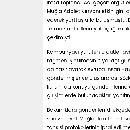
imza toplandı. Adı geçen örgütle
Muğla Adalet Kervanı etkinliğini dü
ederek yurttaşlarla buluşmuştu. E
termik santrallerin yol açtığı ekol
çekilmişti.
Kampanyayı yürüten örgütler ayn
rağmen işletilmesinin yol açtığı i
da hazırlayarak Avrupa İnsan Hakl
göndermişler ve uluslararası sözle
kurum da konuyu gündemlerine ald
girişimlerde bulunacakları yanıtı
Bakanlıklara gönderilen dilekçede
son verilerek Muğla'daki termik sa
tahsisi protokollerinin iptal edilme