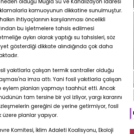
li neden olduğu Muğla Su ve Kanalizayon İdaresi
çıklamalarla kamuoyunun dikkatine sunulmuştur.
alkın ihtiyaçlarının karşılanması öncelikli
fından bu işletmelere tahsis edilmesi
tmeliğe aykırı olarak yaptığı su tahsisleri, söz
iyet gösterdiği dikkate alındığında çok daha
aktadır.
sil yakıtlarla çalışan termik santraller olduğu
tlaşması'na imza attı. Yani fosil yakıtlarla çalışan
e eylem planları yapmayı taahhüt etti. Ancak
dünün tam tersine bir yol izliyor, yargı kararını
zleşmelerin gereğini de yerine getirmiyor, fosil
k üzere planlar yapıyor.
re Komitesi, İklim Adaleti Koalisyonu, Ekoloji