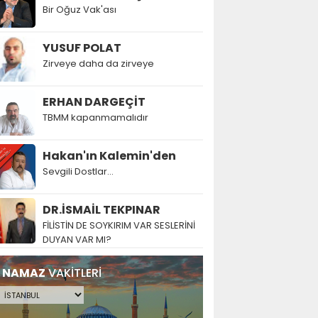
Bir Oğuz Vak'ası
YUSUF POLAT
Zirveye daha da zirveye
ERHAN DARGEÇİT
TBMM kapanmamalıdır
Hakan'ın Kalemin'den
Sevgili Dostlar...
DR.İSMAİL TEKPINAR
FİLİSTİN DE SOYKIRIM VAR SESLERİNİ
DUYAN VAR MI?
NAMAZ
VAKİTLERİ