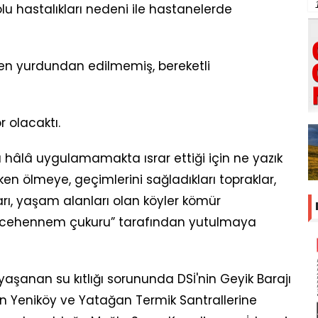
 hastalıkları nedeni ile hastanelerde
den yurdundan edilmemiş, bereketli
 olacaktı.
ı hâlâ uygulamamakta ısrar ettiği için ne yazık
ken ölmeye, geçimlerini sağladıkları topraklar,
ları, yaşam alanları olan köyler kömür
ği “cehennem çukuru” tarafından yutulmaya
aşanan su kıtlığı sorununda DSİ'nin Geyik Barajı
an Yeniköy ve Yatağan Termik Santrallerine