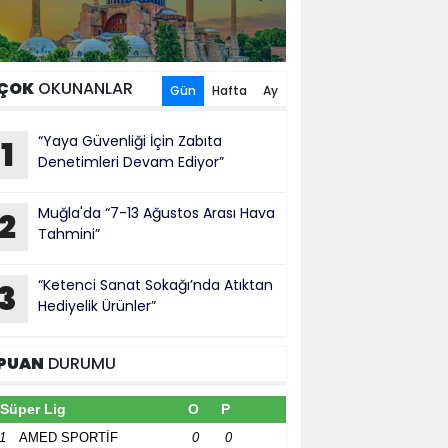
ÇOK
OKUNANLAR
Gün
Hafta
Ay
“Yaya Güvenliği İçin Zabıta
1
Denetimleri Devam Ediyor”
Muğla'da “7-13 Ağustos Arası Hava
2
Tahmini”
“Ketenci Sanat Sokağı’nda Atıktan
3
Hediyelik Ürünler”
PUAN
DURUMU
Süper Lig
O
P
1
AMED SPORTİF
0
0