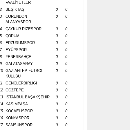
FAALİYETLER
2
BEŞİKTAŞ
0
0
3
CORENDON
0
0
ALANYASPOR
4
ÇAYKUR RİZESPOR
0
0
5
ÇORUM
0
0
6
ERZURUMSPOR
0
0
7
EYÜPSPOR
0
0
8
FENERBAHÇE
0
0
9
GALATASARAY
0
0
10
GAZİANTEP FUTBOL
0
0
KULÜBÜ
11
GENÇLERBİRLİĞİ
0
0
12
GÖZTEPE
0
0
13
İSTANBUL BAŞAKŞEHİR
0
0
14
KASIMPAŞA
0
0
15
KOCAELİSPOR
0
0
16
KONYASPOR
0
0
17
SAMSUNSPOR
0
0