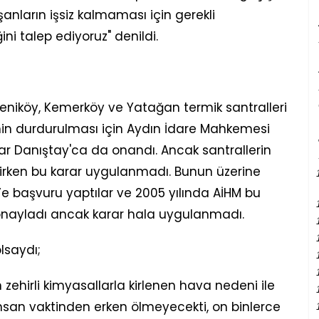
ışanların işsiz kalmaması için gerekli
ni talep ediyoruz" denildi.
Yeniköy, Kemerköy ve Yatağan termik santralleri
inin durdurulması için Aydın İdare Mahkemesi
rar Danıştay'ca da onandı. Ancak santrallerin
ekirken bu karar uygulanmadı. Bunun üzerine
’e başvuru yaptılar ve 2005 yılında AİHM bu
ı onayladı ancak karar hala uygulanmadı.
lsaydı;
zehirli kimyasallarla kirlenen hava nedeni ile
nsan vaktinden erken ölmeyecekti, on binlerce