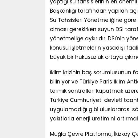
yaptığı su tahsislerinin en önem
Başkanlığı tarafından yapılan a
Su Tahsisleri Yönetmeliğine göre h
olması gerekirken suyun DSİ tara
yönetmeliğe aykırıdır. DSİ'nin yöne
konusu işletmelerin yasadışı faal
büyük bir hukusuzluk ortaya çıkm
İklim krizinin baş sorumlusunun fo
biliniyor ve Türkiye Paris İklim An
termik santralleri kapatmak üzer
Türkiye Cumhuriyeti devleti taahhü
uygulamadığı gibi uluslararası sö
yakıtlarla enerji üretimini artırma
Muğla Çevre Platformu, İkizköy Çev