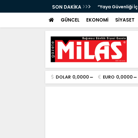
bıta Denetimleri Devam Ediyor”
SON DAKİKA
"Bir Sonraki Yangı
GÜNCEL
EKONOMİ
SİYASET
DOLAR
0,0000
EURO
0,0000