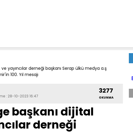
 ve yayıncılar derneği başkanı Serap ülkü medya a.ş
'in 100. Yıl mesajı
3277
eme : 28-10-2023 16:47
OKUNMA
e başkanı dijital
cılar derneği