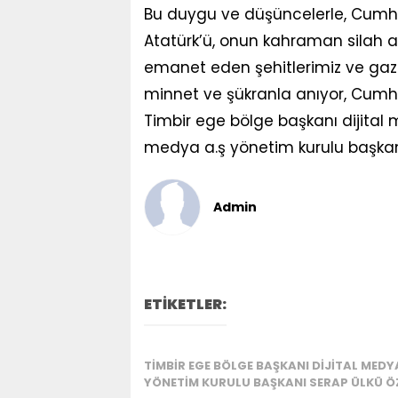
Bu duygu ve düşüncelerle, Cumh
Atatürk’ü, onun kahraman silah ar
emanet eden şehitlerimiz ve gazi
minnet ve şükranla anıyor, Cumhu
Timbir ege bölge başkanı dijital
medya a.ş yönetim kurulu başka
Admin
ETİKETLER:
TIMBIR EGE BÖLGE BAŞKANI DIJITAL MEDY
YÖNETIM KURULU BAŞKANI SERAP ÜLKÜ ÖZD