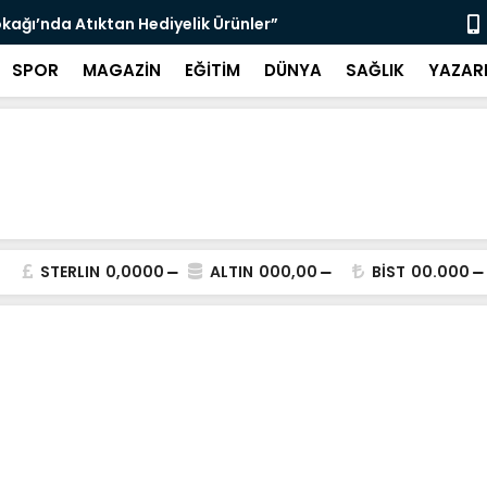
kağı’nda Atıktan Hediyelik Ürünler”
“Yaya Güven
SPOR
MAGAZİN
EĞİTİM
DÜNYA
SAĞLIK
YAZAR
STERLIN
0,0000
ALTIN
000,00
BİST
00.000