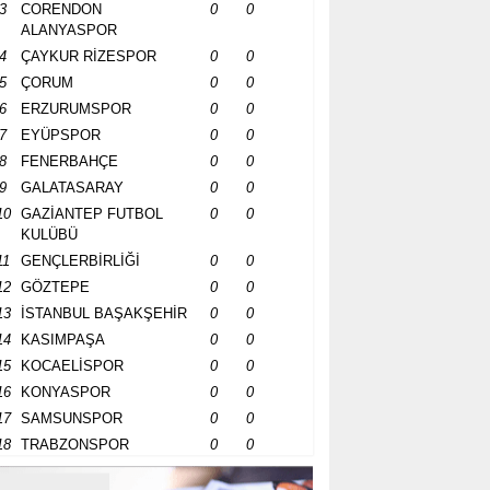
3
CORENDON
0
0
ALANYASPOR
4
ÇAYKUR RİZESPOR
0
0
5
ÇORUM
0
0
6
ERZURUMSPOR
0
0
7
EYÜPSPOR
0
0
8
FENERBAHÇE
0
0
9
GALATASARAY
0
0
10
GAZİANTEP FUTBOL
0
0
KULÜBÜ
11
GENÇLERBİRLİĞİ
0
0
12
GÖZTEPE
0
0
13
İSTANBUL BAŞAKŞEHİR
0
0
14
KASIMPAŞA
0
0
15
KOCAELİSPOR
0
0
16
KONYASPOR
0
0
17
SAMSUNSPOR
0
0
18
TRABZONSPOR
0
0