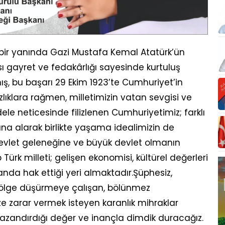
 bir yanında Gazi Mustafa Kemal Atatürk’ün
sı gayret ve fedakârlığı sayesinde kurtuluş
ş, bu başarı 29 Ekim 1923’te Cumhuriyet’in
zlıklara rağmen, milletimizin vatan sevgisi ve
cadele neticesinde filizlenen Cumhuriyetimiz; farklı
ına alarak birlikte yaşama idealimizin de
 devlet geleneğine ve büyük devlet olmanın
Türk milleti; gelişen ekonomisi, kültürel değerleri
anda hak ettiği yeri almaktadır.Şüphesiz,
e gölge düşürmeye çalışan, bölünmez
zarar vermek isteyen karanlık mihraklar
azandırdığı değer ve inançla dimdik duracağız.