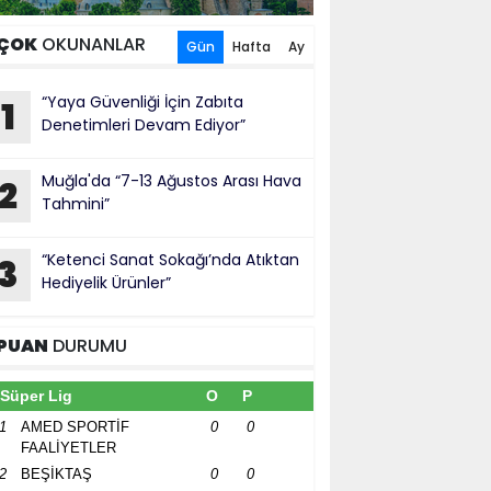
ÇOK
OKUNANLAR
Gün
Hafta
Ay
“Yaya Güvenliği İçin Zabıta
1
Denetimleri Devam Ediyor”
Muğla'da “7-13 Ağustos Arası Hava
2
Tahmini”
“Ketenci Sanat Sokağı’nda Atıktan
3
Hediyelik Ürünler”
PUAN
DURUMU
Süper Lig
O
P
1
AMED SPORTİF
0
0
FAALİYETLER
2
BEŞİKTAŞ
0
0