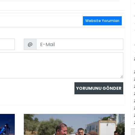
Website Yorumları
Email
@