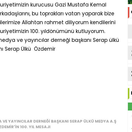
uriyetimizin kurucusu Gazi Mustafa Kemal
kadaşlarını, bu toprakları vatan yaparak bize
lerimize Allahtan rahmet diliyorum kendilerini
riyetimizin 100. yıldönümünü kutluyorum.
 medya ve yayıncılar derneği başkanı Serap ülkü
nı Serap Ülkü Özdemir
A VE YAYINCILAR DERNEĞI BAŞKANI SERAP ÜLKÜ MEDYA A.Ş
EMIR'IN 100. YIL MESAJI