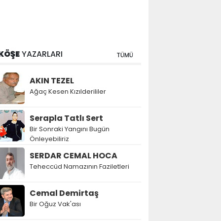
KÖŞE
YAZARLARI
TÜMÜ
AKIN TEZEL
Ağaç Kesen Kızılderililer
Serapla Tatlı Sert
Bir Sonraki Yangını Bugün
Önleyebiliriz
SERDAR CEMAL HOCA
Teheccüd Namazının Faziletleri
Cemal Demirtaş
Bir Oğuz Vak'ası