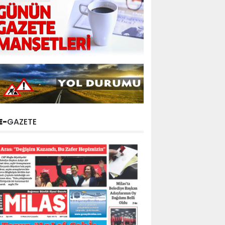
E-
GAZETE