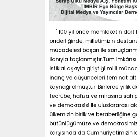
" 100 yıl önce memleketin dört
önderliğinde; milletimizin destan
mücadelesi başarı ile sonuçlanmı
ilanıyla taçlanmıştır.Tüm imkânsı
istiklal aşkıyla giriştiği milli mü
inanç ve düşünceleri teminat alt
kaynağı olmuştur. Binlerce yıllık
tecrübe, hafıza ve mirasına sahip 
ve demokrasisi ile uluslararası al
ülkemizin birlik ve beraberliğin
bütünlüğümüze ve demokrasimize 
karşısında da Cumhuriyetimizin k