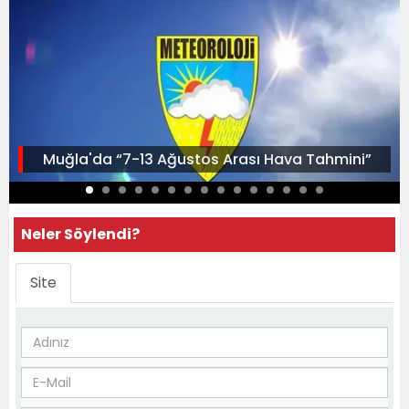
Muğla'da “7-13 Ağustos Arası Hava Tahmini”
Neler Söylendi?
Site