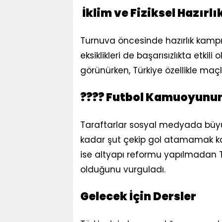
İklim ve Fiziksel Hazırlı
Turnuva öncesinde hazırlık kampın
eksiklikleri de başarısızlıkta etkil
görünürken, Türkiye özellikle ma
???? Futbol Kamuoyunun
Taraftarlar sosyal medyada büyük h
kadar şut çekip gol atamamak kab
ise altyapı reformu yapılmadan Tü
olduğunu vurguladı.
Gelecek İçin Dersler