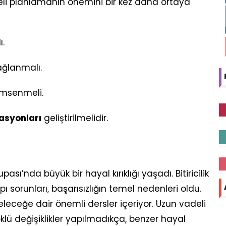
adeli planlamanın önemini bir kez daha ortaya
ı.
ğlanmalı.
msenmeli.
zasyonları
geliştirilmelidir.
ası’nda büyük bir hayal kırıklığı yaşadı. Bitiricilik
apı sorunları, başarısızlığın temel nedenleri oldu.
eceğe dair önemli dersler içeriyor. Uzun vadeli
lü değişiklikler yapılmadıkça, benzer hayal