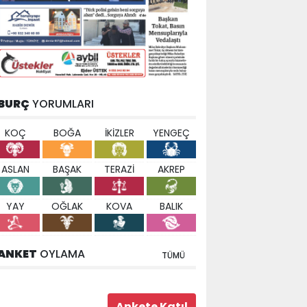
BURÇ
YORUMLARI
KOÇ
BOĞA
İKİZLER
YENGEÇ
ASLAN
BAŞAK
TERAZİ
AKREP
YAY
OĞLAK
KOVA
BALIK
ANKET
OYLAMA
TÜMÜ