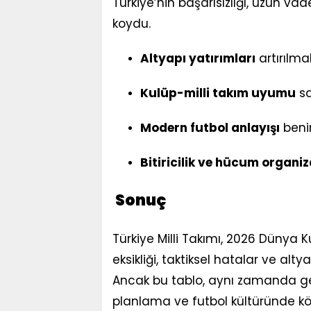
Türkiye’nin başarısızlığı, uzun v
koydu.
Altyapı yatırımları
artırılmal
Kulüp-milli takım uyumu
sa
Modern futbol anlayışı
beni
Bitiricilik ve hücum organi
Sonuç
Türkiye Milli Takımı, 2026 Dünya Kup
eksikliği, taktiksel hatalar ve alty
Ancak bu tablo, aynı zamanda gel
planlama ve futbol kültüründe kök