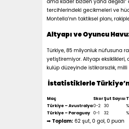
ama kader bizden yana değildi” de
tercihlerindeki gecikmeleri ve hüc
Montella’nın taktiksel planı, rakip
Altyapı ve Oyuncu Havu
Türkiye, 85 milyonluk nüfusuna 
yetiştiremiyor. Altyapı eksiklikle
kulüp düzeyinde istikrarsızlık, mil
İstatistiklerle Türkiye
Maç
Skor
Şut Sayısı
T
Türkiye – Avustralya
0-2
30
%
Türkiye – Paraguay
0-1
32
%
➡
Toplam:
62 şut, 0 gol, 0 puan