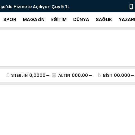
lararası Kısa Film Yarışması İçin Başvurular
"DEMİRTAŞ 
SPOR
MAGAZİN
EĞİTİM
DÜNYA
SAĞLIK
YAZAR
STERLIN
0,0000
ALTIN
000,00
BİST
00.000