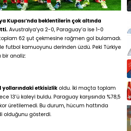
nya Kupası’nda beklentilerin çok altında
ti.
Avustralya’ya 2-0, Paraguay’a ise 1-0
çta toplam 62 şut çekmesine rağmen gol bulamadı.
de futbol kamuoyunu derinden üzdü. Peki Türkiye
bir analiz:
l yollarındaki etkisizlik
oldu. İki maçta toplam
ece 13’ü kaleyi buldu. Paraguay karşısında %78,5
or üretilemedi. Bu durum, hücum hattında
di olduğunu gösterdi.