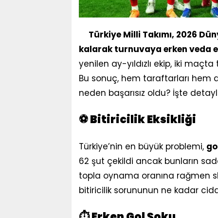
Türkiye Milli Takımı, 2026 Dü
kalarak turnuvaya erken veda et
yenilen ay-yıldızlı ekip, iki ma
Bu sonuç, hem taraftarları hem 
neden başarısız oldu? İşte detaylı 
⚽ Bitiricilik Eksikliği
Türkiye’nin en büyük problemi,
go
62 şut çekildi ancak bunların sad
topla oynama oranına rağmen sk
bitiricilik sorununun ne kadar cid
⏱ Erken Gol Şoku