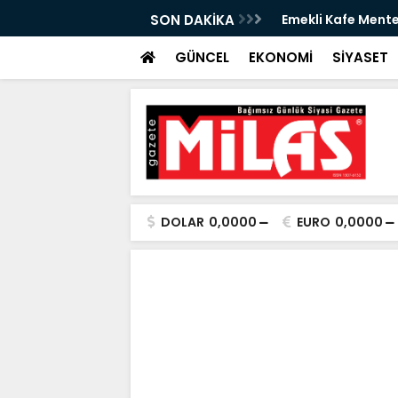
izmete Açılıyor: Çay 5 TL
SON DAKİKA
Zeytin Çiçeği Ulus
Başladı
GÜNCEL
EKONOMİ
SİYASET
DOLAR
0,0000
EURO
0,0000