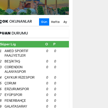
ÇOK
OKUNANLAR
Gün
Hafta
Ay
PUAN
DURUMU
Süper Lig
O
P
1
AMED SPORTİF
0
0
FAALİYETLER
2
BEŞİKTAŞ
0
0
3
CORENDON
0
0
ALANYASPOR
4
ÇAYKUR RİZESPOR
0
0
5
ÇORUM
0
0
6
ERZURUMSPOR
0
0
7
EYÜPSPOR
0
0
8
FENERBAHÇE
0
0
9
GALATASARAY
0
0