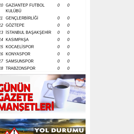
10
GAZİANTEP FUTBOL
0
0
KULÜBÜ
11
GENÇLERBİRLİĞİ
0
0
12
GÖZTEPE
0
0
13
İSTANBUL BAŞAKŞEHİR
0
0
14
KASIMPAŞA
0
0
15
KOCAELİSPOR
0
0
16
KONYASPOR
0
0
17
SAMSUNSPOR
0
0
18
TRABZONSPOR
0
0