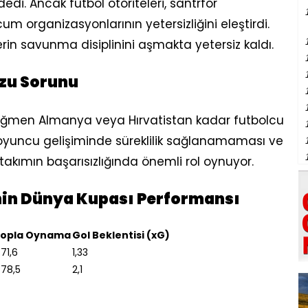
di. Ancak futbol otoriteleri, santrfor
um organizasyonlarının yetersizliğini eleştirdi.
lerin savunma disiplinini aşmakta yetersiz kaldı.
zu Sorunu
rağmen Almanya veya Hırvatistan kadar futbolcu
ri, oyuncu gelişiminde süreklilik sağlanamaması ve
li takımın başarısızlığında önemli rol oynuyor.
’nin Dünya Kupası Performansı
opla Oynama
Gol Beklentisi (xG)
71,6
1,33
78,5
2,1