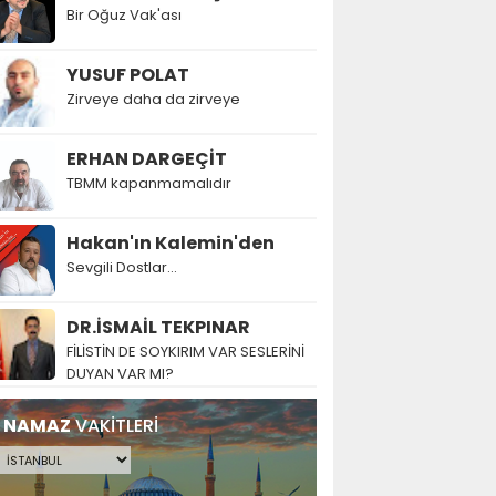
Bir Oğuz Vak'ası
YUSUF POLAT
Zirveye daha da zirveye
ERHAN DARGEÇİT
TBMM kapanmamalıdır
Hakan'ın Kalemin'den
Sevgili Dostlar...
DR.İSMAİL TEKPINAR
FİLİSTİN DE SOYKIRIM VAR SESLERİNİ
DUYAN VAR MI?
NAMAZ
VAKİTLERİ