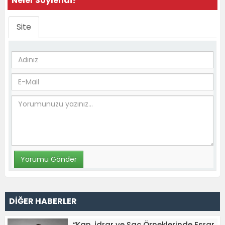
Neler Söylendi?
Site
DİĞER HABERLER
“Kan, İdrar ve Saç Örneklerinde Esrar